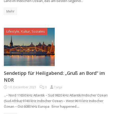
Land im Indischen Ozean, das am besten segelnd...
Mehr
Lifestyle, Kultur, Soziales
Sendetipp für Heiligabend: „Gruß an Bord“ im
NDR
10. Dezember 2021
0
Tanja
...– Nord 11650 kHz Atlantik – Süd 9820 kHz Atlantik/Indischer Ozean
(Süd-Afrika) 9740 kHz Indischer Ozean – West 9610 kHz Indischer
Ozean – Ost 6080 kHz Europa Error happened....