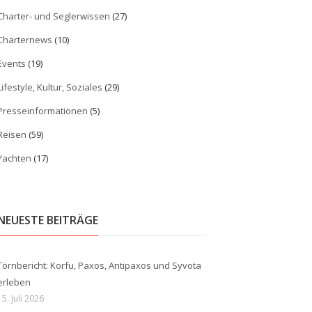
Charter- und Seglerwissen
(27)
Charternews
(10)
Events
(19)
Lifestyle, Kultur, Soziales
(29)
Presseinformationen
(5)
Reisen
(59)
Yachten
(17)
NEUESTE BEITRÄGE
Törnbericht: Korfu, Paxos, Antipaxos und Syvota
erleben
15. Juli 2026