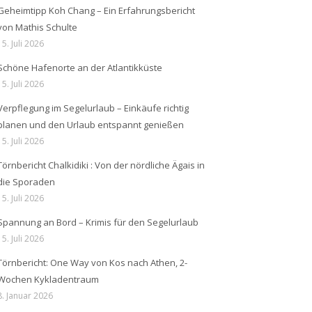
Geheimtipp Koh Chang – Ein Erfahrungsbericht
von Mathis Schulte
15. Juli 2026
Schöne Hafenorte an der Atlantikküste
15. Juli 2026
Verpflegung im Segelurlaub – Einkäufe richtig
planen und den Urlaub entspannt genießen
15. Juli 2026
Törnbericht Chalkidiki : Von der nördliche Ägais in
die Sporaden
15. Juli 2026
Spannung an Bord – Krimis für den Segelurlaub
15. Juli 2026
Törnbericht: One Way von Kos nach Athen, 2-
Wochen Kykladentraum
8. Januar 2026