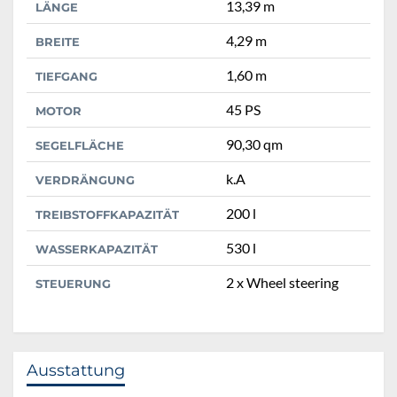
13,39 m
LÄNGE
4,29 m
BREITE
1,60 m
TIEFGANG
45 PS
MOTOR
90,30 qm
SEGELFLÄCHE
k.A
VERDRÄNGUNG
200 l
TREIBSTOFFKAPAZITÄT
530 l
WASSERKAPAZITÄT
2 x Wheel steering
STEUERUNG
Ausstattung