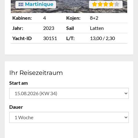
Martinique
Kabinen:
4
Kojen:
8+2
Ka
Jahr:
2023
Sail
Latten
Ja
Yacht-ID
30151
L/T:
13,00 / 2,30
Ya
Ihr Reisezeitraum
Start am
Dauer