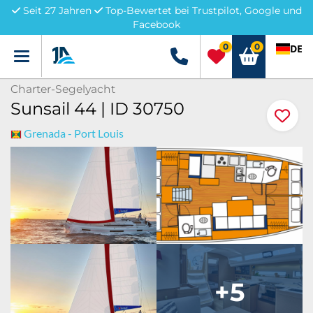
Seit 27 Jahren
Top-Bewertet bei Trustpilot, Google und
Facebook
0
0
DE
Menü
+49 5741 3222690
Charter-Segelyacht
Sunsail 44 | ID 30750
Grenada - Port Louis
+5