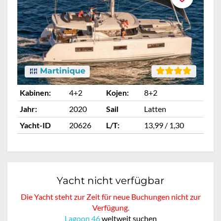
Martinique
Kabinen:
4+2
Kojen:
8+2
Ka
Jahr:
2020
Sail
Latten
Ja
Yacht-ID
20626
L/T:
13,99 / 1,30
Ya
Yacht nicht verfügbar
Die Yacht steht zur Zeit für neue Buchungen nicht zur
Verfügung.
Lagoon 46
weltweit suchen