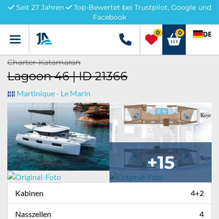
Seit 27 Jahren
Top-Bewertet bei Trustpilot, Google und
Facebook
0
0
DE
Menü
+49 5741 3222690
Charter-Katamaran
Lagoon 46 | ID 21366
Martinique - Le Marin
+15
Kabinen
4+2
Nasszellen
4