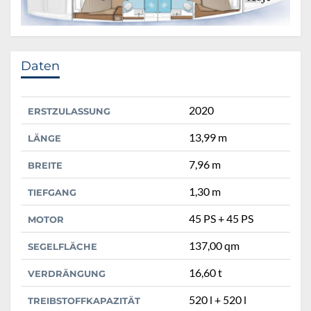
Daten
2020
ERSTZULASSUNG
13,99 m
LÄNGE
7,96 m
BREITE
1,30 m
TIEFGANG
45 PS + 45 PS
MOTOR
137,00 qm
SEGELFLÄCHE
16,60 t
VERDRÄNGUNG
520 l + 520 l
TREIBSTOFFKAPAZITÄT