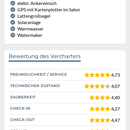
elektr. Ankerwinsch
GPS mit Kartenplotter im Salon
Lattengroßsegel
Solaranlage
Warmwasser
Watermaker
Bewertung des Vercharters
FREUNDLICHKEIT / SERVICE
4,73
TECHNISCHER ZUSTAND
4,07
SAUBERKEIT
4,40
CHECK-IN
4,27
CHECK-OUT
4,47