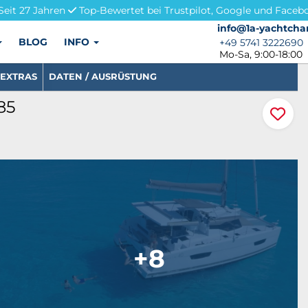
Seit 27 Jahren
Top-Bewertet bei Trustpilot, Google und Faceb
info@1a-yachtchar
info@1a-yachtcha
BLOG
INFO
+49 5741 3222690
+49 5741 3222690
Mo-Sa, 9:00-18:00
EXTRAS
DATEN / AUSRÜSTUNG
85
+8