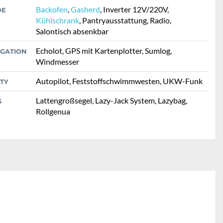
Backofen
,
Gasherd
, Inverter 12V/220V,
DE
Kühlschrank
, Pantryausstattung, Radio,
Salontisch absenkbar
Echolot, GPS mit Kartenplotter, Sumlog,
IGATION
Windmesser
Autopilot, Feststoffschwimmwesten, UKW-Funk
TY
Lattengroßsegel, Lazy-Jack System, Lazybag,
S
Rollgenua