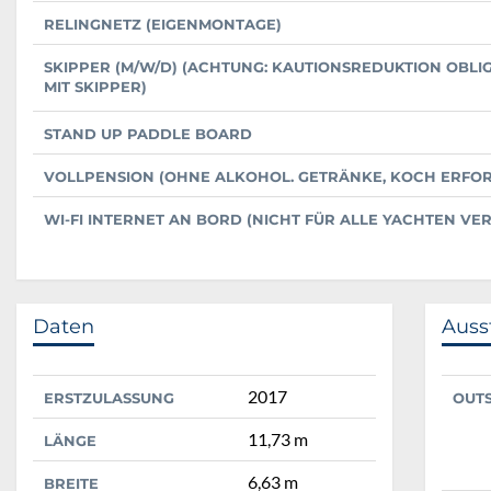
RELINGNETZ (EIGENMONTAGE)
SKIPPER (M/W/D) (ACHTUNG: KAUTIONSREDUKTION OBLI
MIT SKIPPER)
STAND UP PADDLE BOARD
VOLLPENSION (OHNE ALKOHOL. GETRÄNKE, KOCH ERFO
WI-FI INTERNET AN BORD (NICHT FÜR ALLE YACHTEN VE
Daten
Auss
2017
ERSTZULASSUNG
OUT
11,73 m
LÄNGE
6,63 m
BREITE