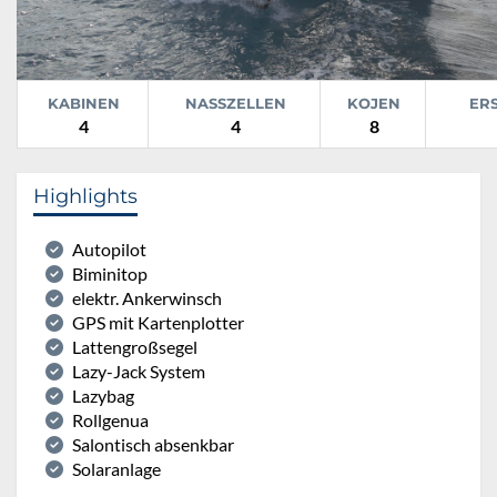
KABINEN
NASSZELLEN
KOJEN
ER
4
4
8
Highlights
Autopilot
Biminitop
elektr. Ankerwinsch
GPS mit Kartenplotter
Lattengroßsegel
Lazy-Jack System
Lazybag
Rollgenua
Salontisch absenkbar
Solaranlage