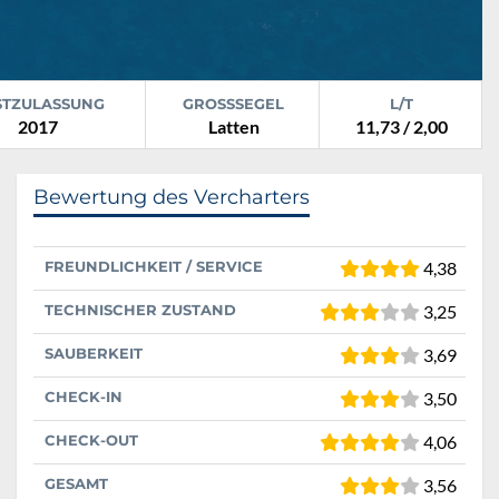
STZULASSUNG
GROSSSEGEL
L/T
2017
Latten
11,73 / 2,00
Bewertung des Vercharters
FREUNDLICHKEIT / SERVICE
4,38
TECHNISCHER ZUSTAND
3,25
SAUBERKEIT
3,69
CHECK-IN
3,50
CHECK-OUT
4,06
GESAMT
3,56