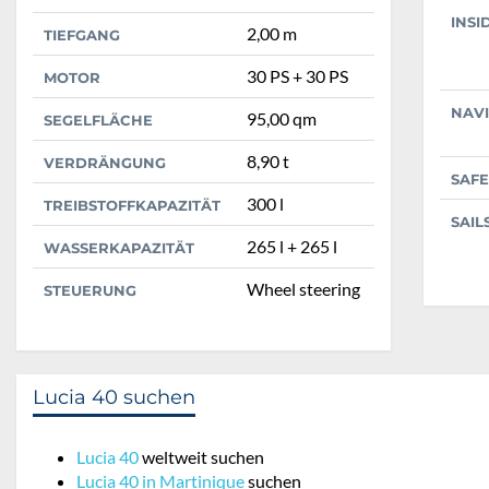
INSI
2,00 m
TIEFGANG
30 PS + 30 PS
MOTOR
NAV
95,00 qm
SEGELFLÄCHE
8,90 t
VERDRÄNGUNG
SAFE
300 l
TREIBSTOFFKAPAZITÄT
SAIL
265 l + 265 l
WASSERKAPAZITÄT
Wheel steering
STEUERUNG
Lucia 40 suchen
Lucia 40
weltweit suchen
Lucia 40 in Martinique
suchen