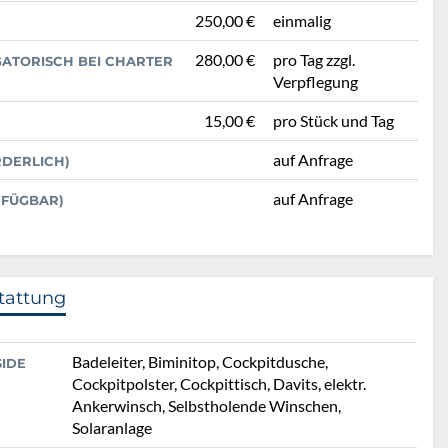
250,00 €
einmalig
280,00 €
pro Tag zzgl.
GATORISCH BEI CHARTER
Verpflegung
15,00 €
pro Stück und Tag
auf Anfrage
RDERLICH)
auf Anfrage
RFÜGBAR)
tattung
Badeleiter, Biminitop, Cockpitdusche,
SIDE
Cockpitpolster, Cockpittisch, Davits, elektr.
Ankerwinsch, Selbstholende Winschen,
Solaranlage