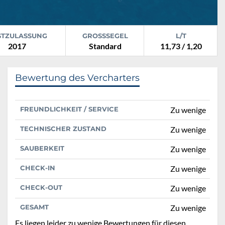
STZULASSUNG
GROSSSEGEL
L/T
2017
Standard
11,73 / 1,20
Bewertung des Vercharters
FREUNDLICHKEIT / SERVICE
Zu wenige
TECHNISCHER ZUSTAND
Zu wenige
SAUBERKEIT
Zu wenige
CHECK-IN
Zu wenige
CHECK-OUT
Zu wenige
GESAMT
Zu wenige
Es liegen leider zu wenige Bewertungen für diesen