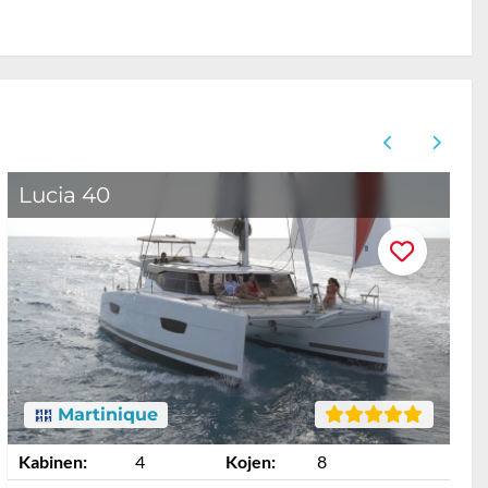
Lucia 40
L
Martinique
Kabinen:
4
Kojen:
8
K