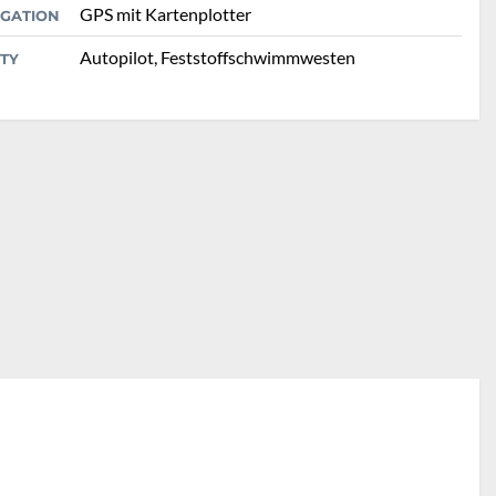
GPS mit Kartenplotter
IGATION
Autopilot, Feststoffschwimmwesten
TY