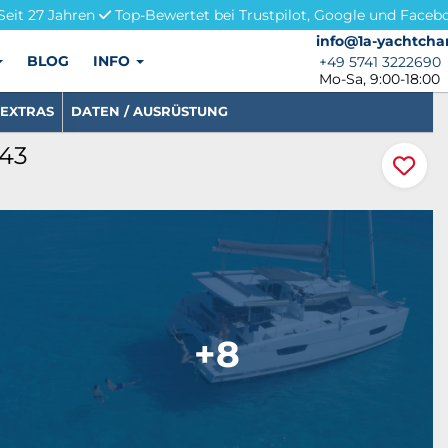
Seit 27 Jahren
Top-Bewertet bei Trustpilot, Google und Faceb
info@1a-yachtchar
info@1a-yachtcha
BLOG
INFO
+49 5741 3222690
+49 5741 3222690
Mo-Sa, 9:00-18:00
EXTRAS
DATEN / AUSRÜSTUNG
343
+8