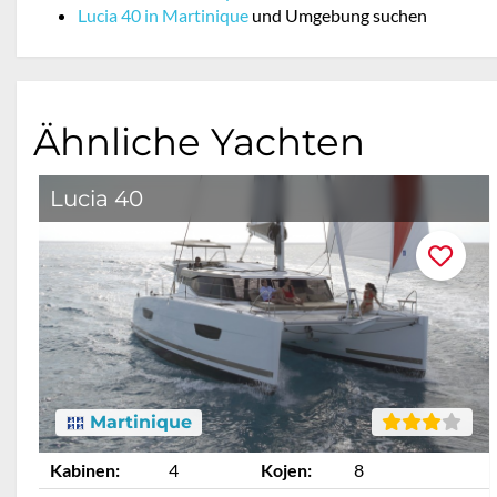
Lucia 40 in Martinique
und Umgebung suchen
Ähnliche Yachten
Lucia 40
Martinique
Kabinen:
4
Kojen:
8