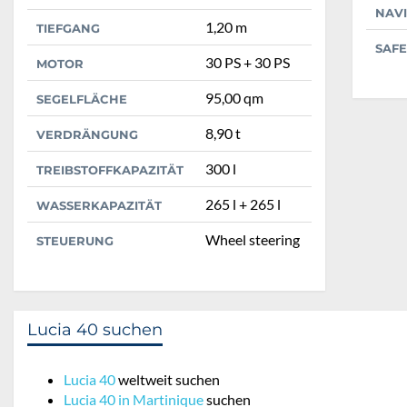
NAV
1,20 m
TIEFGANG
SAFE
30 PS + 30 PS
MOTOR
95,00 qm
SEGELFLÄCHE
8,90 t
VERDRÄNGUNG
300 l
TREIBSTOFFKAPAZITÄT
265 l + 265 l
WASSERKAPAZITÄT
Wheel steering
STEUERUNG
Lucia 40 suchen
Lucia 40
weltweit suchen
Lucia 40 in Martinique
suchen