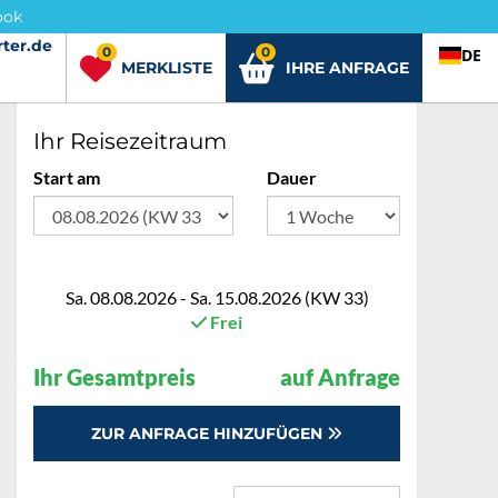
ook
ter.de
rter.de
0
0
DE
MERKLISTE
IHRE ANFRAGE
Ihr Reisezeitraum
Start am
Dauer
Sa. 08.08.2026 - Sa. 15.08.2026 (KW 33)
Frei
Ihr Gesamtpreis
auf Anfrage
ZUR ANFRAGE HINZUFÜGEN