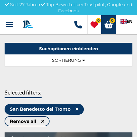
Seit 27 Jahren
Top-Bewertet bei Trustpilot, Google und
Facebook
0
0
EN
Menü
+49 5741 3222690
Suchoptionen einblenden
Sortierung:
TOGGLE NAVIGATION
SORTIERUNG
Selected filters:
San Benedetto del Tronto
Remove all