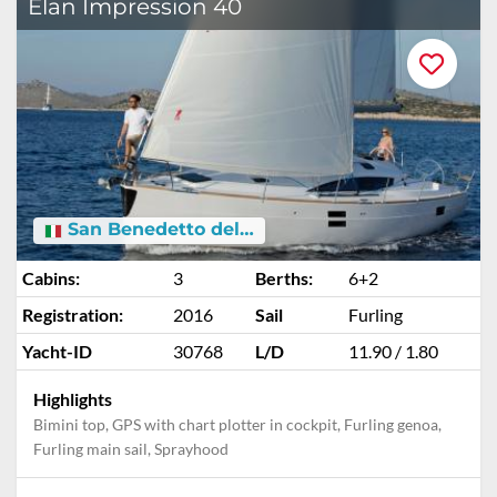
Elan Impression 40
San Benedetto del Tronto
Cabins:
3
Berths:
6+2
Registration:
2016
Sail
Furling
Yacht-ID
30768
L/D
11.90 / 1.80
Highlights
Bimini top, GPS with chart plotter in cockpit, Furling genoa,
Furling main sail, Sprayhood