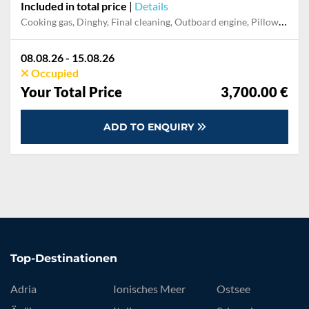
Included in total price
|
Details
Cooking gas, Dinghy, Final cleaning, Outboard engine, Pillow, blanket
08.08.26 - 15.08.26
Occupied
Your Total Price
3,700.00 €
ADD TO ENQUIRY
Top-Destinationen
Adria
Ionisches Meer
Ostsee