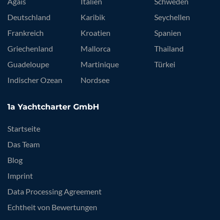
Ägäis
Italien
Schweden
Deutschland
Karibik
Seychellen
Frankreich
Kroatien
Spanien
Griechenland
Mallorca
Thailand
Guadeloupe
Martinique
Türkei
Indischer Ozean
Nordsee
1a Yachtcharter GmbH
Startseite
Das Team
Blog
Imprint
Data Processing Agreement
Echtheit von Bewertungen