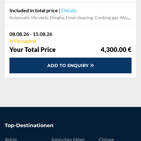
Included in total price
|
Details
Automatic life vests, Dinghy, Final cleaning, Cooking gas, Mooring in home marina during the whole charter
08.08.26 - 15.08.26
Occupied
Your Total Price
4,300.00 €
ADD TO ENQUIRY
Top-Destinationen
Adria
Ionisches Meer
Ostsee