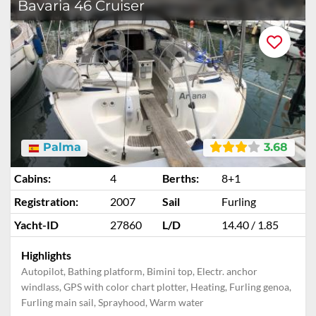
Bavaria 46 Cruiser
Palma
3.68
Cabins:
4
Berths:
8+1
Registration:
2007
Sail
Furling
Yacht-ID
27860
L/D
14.40 / 1.85
Highlights
Autopilot, Bathing platform, Bimini top, Electr. anchor
windlass, GPS with color chart plotter, Heating, Furling genoa,
Furling main sail, Sprayhood, Warm water