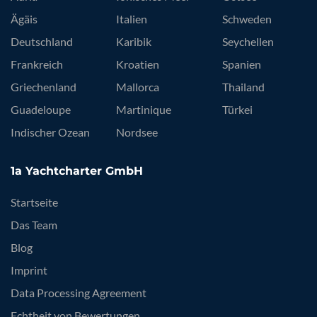
Ägäis
Italien
Schweden
Deutschland
Karibik
Seychellen
Frankreich
Kroatien
Spanien
Griechenland
Mallorca
Thailand
Guadeloupe
Martinique
Türkei
Indischer Ozean
Nordsee
1a Yachtcharter GmbH
Startseite
Das Team
Blog
Imprint
Data Processing Agreement
Echtheit von Bewertungen