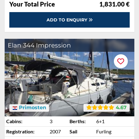
Your Total Price
1,831.00 €
ADD TO ENQUIRY
Elan 344 Impression
Primosten
4.67
Cabins:
3
Berths:
6+1
Registration:
2007
Sail
Furling