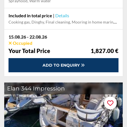
Sprayhood, Warm water
Included in total price
|
Details
Cooking gas, Dinghy, Final cleaning, Mooring in home marina during the whole charter, Permit / Transitlog, Pillow, blanket, sheets, duvet cover, WiFi internet on board
15.08.26 - 22.08.26
Occupied
Your Total Price
1,827.00 €
ADD TO ENQUIRY
Elan 344 Impression