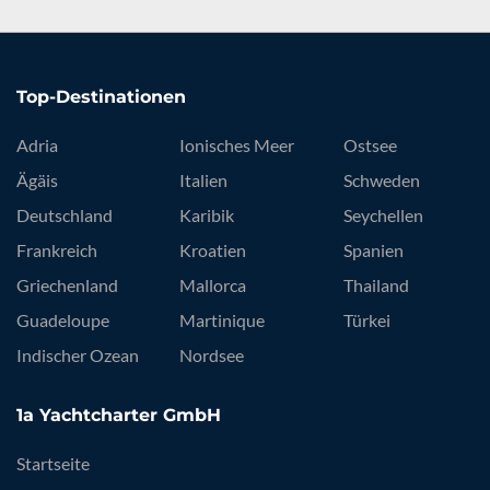
Top-Destinationen
Adria
Ionisches Meer
Ostsee
Ägäis
Italien
Schweden
Deutschland
Karibik
Seychellen
Frankreich
Kroatien
Spanien
Griechenland
Mallorca
Thailand
Guadeloupe
Martinique
Türkei
Indischer Ozean
Nordsee
1a Yachtcharter GmbH
Startseite