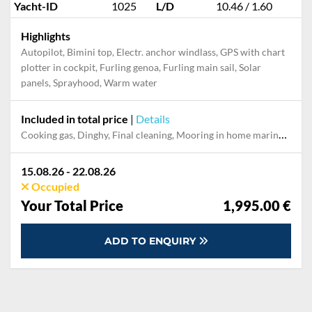
Yacht-ID
1025
L/D
10.46 / 1.60
Highlights
Autopilot, Bimini top, Electr. anchor windlass, GPS with chart
plotter in cockpit, Furling genoa, Furling main sail, Solar
panels, Sprayhood, Warm water
Included in total price
|
Details
Cooking gas, Dinghy, Final cleaning, Mooring in home marina during the whole charter, Permit / Transitlog, Pillow, blanket, sheets, duvet cover, Processing fee
15.08.26 - 22.08.26
Occupied
Your Total Price
1,995.00 €
ADD TO ENQUIRY