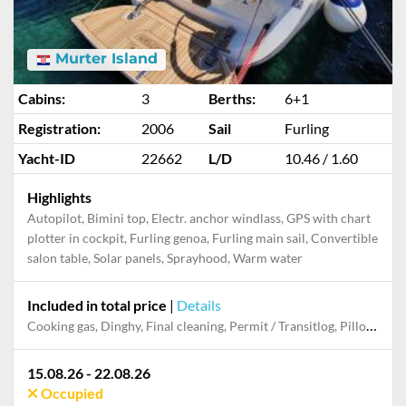
Murter Island
Cabins:
3
Berths:
6+1
Registration:
2006
Sail
Furling
Yacht-ID
22662
L/D
10.46 / 1.60
Highlights
Autopilot, Bimini top, Electr. anchor windlass, GPS with chart
plotter in cockpit, Furling genoa, Furling main sail, Convertible
salon table, Solar panels, Sprayhood, Warm water
Included in total price
|
Details
Cooking gas, Dinghy, Final cleaning, Permit / Transitlog, Pillow, blanket, sheets, duvet cover, WiFi internet on board
15.08.26 - 22.08.26
Occupied