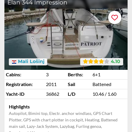
Elan 344 Impression
Mali Lošinj
4.10
Cabins:
3
Berths:
6+1
Registration:
2011
Sail
Battened
Yacht-ID
36862
L/D
10.46 / 1.60
Highlights
Autopilot, Bimini top, Electr. anchor windlass, GPS Chart
Plotter, GPS with chart plotter in cockpit, Heating, Battened
main sail, Lazy-Jack System, Lazybag, Furling genoa,