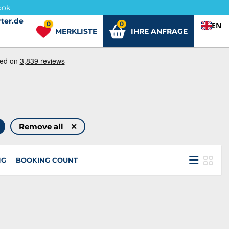
ook
ter.de
ter.de
0
0
EN
MERKLISTE
IHRE ANFRAGE
Remove all
NG
BOOKING COUNT