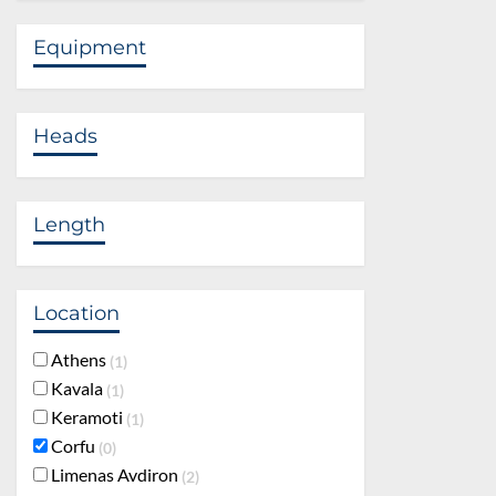
Equipment
Heads
Length
Location
Athens
1
Kavala
1
Keramoti
1
Corfu
0
Limenas Avdiron
2