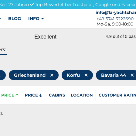
Seit 27 Jahren
Top-Bewertet bei Trustpilot, Google und Faceb
info@1a-yachtchar
info@1a-yachtchar
BLOG
INFO
+49 5741 3222690
+49 5741 3222690
Mo-Sa, 9:00-18:00
ers:
Griechenland
Korfu
Bavaria 44
PRICE
PRICE
CABINS
LOCATION
CUSTOMER RATI
d.