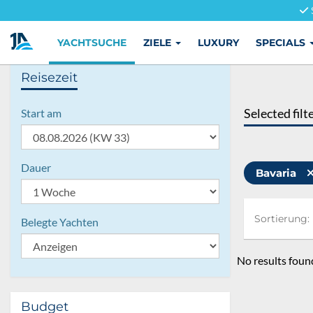
YACHTSUCHE
ZIELE
LUXURY
SPECIALS
Reisezeit
Selected filt
Start am
Dauer
Bavaria
Sortierung:
Sortierung:
Belegte Yachten
No results foun
Budget