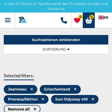
Seit 27 Jahren
Top-Bewertet bei Trustpilot, Google und
Facebook
0
0
EN
Menü
+49 5741 3222690
Suchoptionen einblenden
Sortierung:
TOGGLE NAVIGATION
SORTIERUNG
Selected filters:
Jeanneau
Griechenland
Preveza/Aktion
Sun Odyssey 410
Remove all