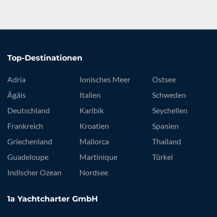
Top-Destinationen
Adria
Ionisches Meer
Ostsee
Ägäis
Italien
Schweden
Deutschland
Karibik
Seychellen
Frankreich
Kroatien
Spanien
Griechenland
Mallorca
Thailand
Guadeloupe
Martinique
Türkei
Indischer Ozean
Nordsee
1a Yachtcharter GmbH