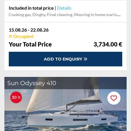
Included in total price
|
Details
Cooking gas, Dinghy, Final cleaning, Mooring in home marina for first and last night, Outboard engine, Pillow, blanket, sheets, duvet cover, Towels
15.08.26 - 22.08.26
Occupied
Your Total Price
3,734.00 €
ADD TO ENQUIRY
Sun Odyssey 410
30 %