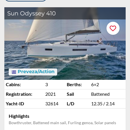
Sun Odyssey 410
Preveza/Action
Cabins:
3
Berths:
6+2
Registration:
2021
Sail
Battened
Yacht-ID
32614
L/D
12.35 / 2.14
Highlights
Bowthruster, Battened main sail, Furling genoa, Solar panels