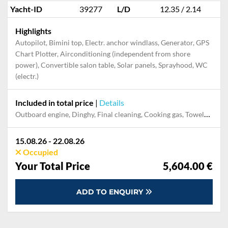
Yacht-ID
39277
L/D
12.35 / 2.14
Highlights
Autopilot, Bimini top, Electr. anchor windlass, Generator, GPS
Chart Plotter, Airconditioning (independent from shore
power), Convertible salon table, Solar panels, Sprayhood, WC
(electr.)
Included in total price
|
Details
Outboard engine, Dinghy, Final cleaning, Cooking gas, Towels, Damage Waiver, Pillow, blanket, sheets, duvet cover, Transfer, WiFi internet on board
15.08.26 - 22.08.26
Occupied
Your Total Price
5,604.00 €
ADD TO ENQUIRY