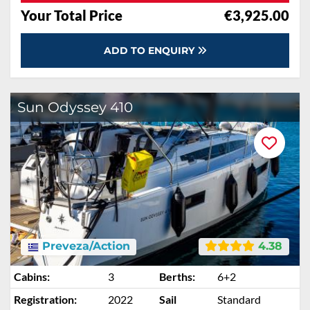
Your Total Price
€3,925.00
ADD TO ENQUIRY
Sun Odyssey 410
Preveza/Action
4.38
Cabins:
3
Berths:
6+2
Registration:
2022
Sail
Standard