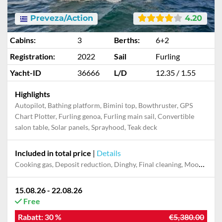
Preveza/Action
4.20
Cabins:
3
Berths:
6+2
Registration:
2022
Sail
Furling
Yacht-ID
36666
L/D
12.35 / 1.55
Highlights
Autopilot, Bathing platform, Bimini top, Bowthruster, GPS
Chart Plotter, Furling genoa, Furling main sail, Convertible
salon table, Solar panels, Sprayhood, Teak deck
Included in total price
|
Details
Cooking gas, Deposit reduction, Dinghy, Final cleaning, Mooring in home marina for first and last night, Outboard engine, Pillow, blanket, sheets, duvet cover, Towels
15.08.26 - 22.08.26
Free
Rabatt:
30 %
€5,380.00