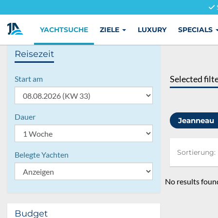
YACHTSUCHE
ZIELE
LUXURY
SPECIALS
Reisezeit
Selected filt
Start am
Dauer
Jeanneau
Sortierung:
Sortierung:
Belegte Yachten
No results foun
Budget