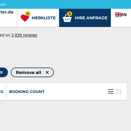
ook
ter.de
ter.de
0
0
EN
MERKLISTE
IHRE ANFRAGE
Remove all
NG
BOOKING COUNT