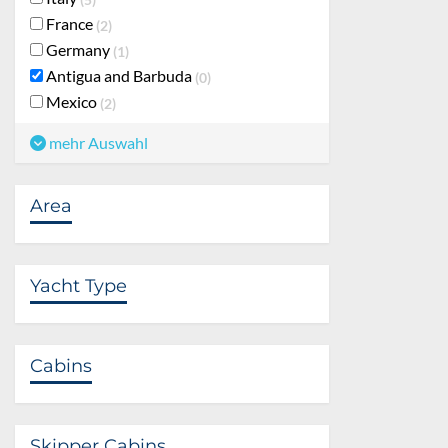
France
2
Germany
1
Antigua and Barbuda
0
Mexico
2
mehr Auswahl
Area
Yacht Type
Cabins
Skipper Cabins