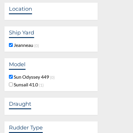
Location
Ship Yard
Jeanneau
0
Model
Sun Odyssey 449
0
Sunsail 41.0
1
Draught
Rudder Type