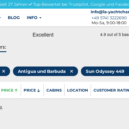
Seit 27 Jahren
Top-Bewertet bei Trustpilot, Google und Faceb
info@1a-yachtchar
info@1a-yachtchar
BLOG
INFO
+49 5741 3222690
+49 5741 3222690
Mo-Sa, 9:00-18:00
ers:
Antigua und Barbuda
Sun Odyssey 449
PRICE
PRICE
CABINS
LOCATION
CUSTOMER RATI
d.