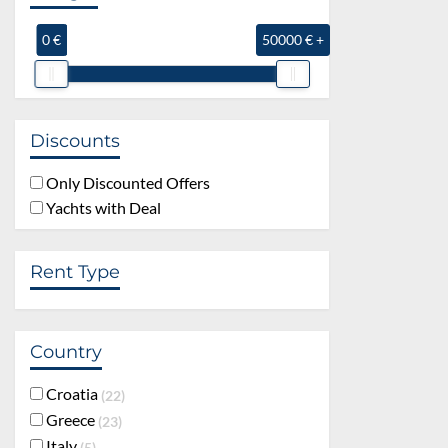
0 €
50000 € +
Discounts
Only Discounted Offers
Yachts with Deal
Rent Type
Country
Croatia
22
Greece
23
Italy
5