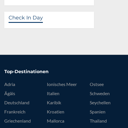
Check In Day
Top-Destinationen
Adria
Ionisches Meer
Ostsee
Ägäis
Italien
Schweden
Deutschland
Karibik
Seychellen
Frankreich
Kroatien
Spanien
Griechenland
Mallorca
Thailand