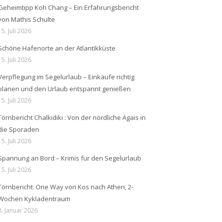
Geheimtipp Koh Chang – Ein Erfahrungsbericht
von Mathis Schulte
15. Juli 2026
Schöne Hafenorte an der Atlantikküste
15. Juli 2026
Verpflegung im Segelurlaub – Einkäufe richtig
planen und den Urlaub entspannt genießen
15. Juli 2026
Törnbericht Chalkidiki : Von der nördliche Ägais in
die Sporaden
15. Juli 2026
Spannung an Bord – Krimis für den Segelurlaub
15. Juli 2026
Törnbericht: One Way von Kos nach Athen, 2-
Wochen Kykladentraum
8. Januar 2026