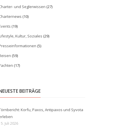
Charter- und Seglerwissen
(27)
Charternews
(10)
Events
(19)
Lifestyle, Kultur, Soziales
(29)
Presseinformationen
(5)
Reisen
(59)
Yachten
(17)
NEUESTE BEITRÄGE
Törnbericht: Korfu, Paxos, Antipaxos und Syvota
erleben
15. Juli 2026