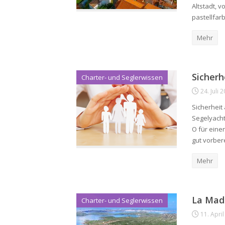
Altstadt, v
pastellfa
Mehr
Sicherh
Charter- und Seglerwissen
24. Juli 
Sicherheit
Segelyacht
O für eine
gut vorbere
Mehr
La Mad
Charter- und Seglerwissen
11. Apri