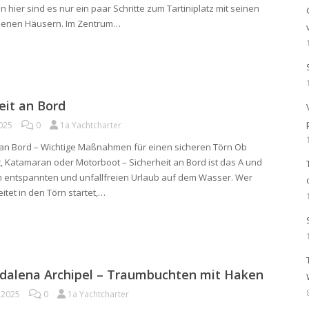
on hier sind es nur ein paar Schritte zum Tartiniplatz mit seinen
rbenen Häusern. Im Zentrum…
eit an Bord
2025
0
1a Yachtcharter
 an Bord – Wichtige Maßnahmen für einen sicheren Törn Ob
, Katamaran oder Motorboot – Sicherheit an Bord ist das A und
n entspannten und unfallfreien Urlaub auf dem Wasser. Wer
itet in den Törn startet,…
dalena Archipel – Traumbuchten mit Haken
l 2025
0
1a Yachtcharter