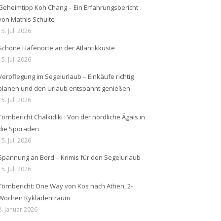
Geheimtipp Koh Chang – Ein Erfahrungsbericht
von Mathis Schulte
15. Juli 2026
Schöne Hafenorte an der Atlantikküste
15. Juli 2026
Verpflegung im Segelurlaub – Einkäufe richtig
planen und den Urlaub entspannt genießen
15. Juli 2026
Törnbericht Chalkidiki : Von der nördliche Ägais in
die Sporaden
15. Juli 2026
Spannung an Bord – Krimis für den Segelurlaub
15. Juli 2026
Törnbericht: One Way von Kos nach Athen, 2-
Wochen Kykladentraum
8. Januar 2026