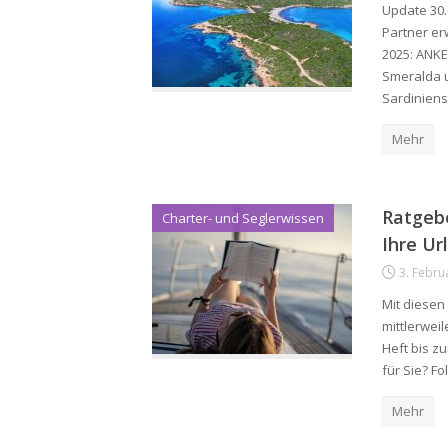
Update 30.
Partner er
2025: ANKE
Smeralda 
Sardiniens
Mehr
Ratgebe
Charter- und Seglerwissen
Ihre Ur
3. Febru
Mit diesen
mittlerwei
Heft bis z
für Sie? F
Mehr