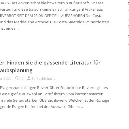
04.26: Das Ankerverbot bleibt weiterhin außer Kraft. Unsere
warten für diese Saison keine Einschränkungen! Artikel aus
RVERBOT SEIT DEM 23.06. OFFIZIELL AUFGEHOBEN Die Costa
und das Maddalena Archipel Die Costa Smeralda im Nordosten
 ist eines…
r: Finden Sie die passende Literatur für
laubsplanung
ar 2025
0
1a Yachtcharter
 Fragen zum richtigen Revierführer Für beliebte Reviere gibt es
le eine große Auswahl an Törnführern, vom kartenbasierten
um viele Seiten starken Übersichtswerk. Welcher ist der Richtige
olgende Fragen helfen bei der Auswahl. Gibt es…