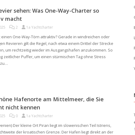
evier sehen: Was One-Way-Charter so
iv macht
2025
2
1a Yachtcharter
einen One-Way-Törn attraktiv? Gerade in windreichen oder
en Revieren gilt die Regel, nach etwa einem Drittel der Strecke
n, um rechtzeitig wieder im Ausgangshafen anzukommen. So
ug zeitlicher Puffer, um einen stürmischen Tag ohne Stress
 zu…
höne Hafenorte am Mittelmeer, die Sie
cht nicht kennen
2025
0
1a Yachtcharter
enien) Der kleine Ort Piran liegt im slowenischen Teil Istriens,
ichtweite der kroatischen Grenze. Der Hafen liegt direkt an der