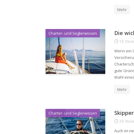
Mehr
Die wic
Charter- und Seglerwissen
18. Dez
Wenn ein C
Versicheru
Charterschi
gute Grün
Wahl eines
Mehr
Skipper
Charter- und Seglerwissen
29. Nov
Auch im ne