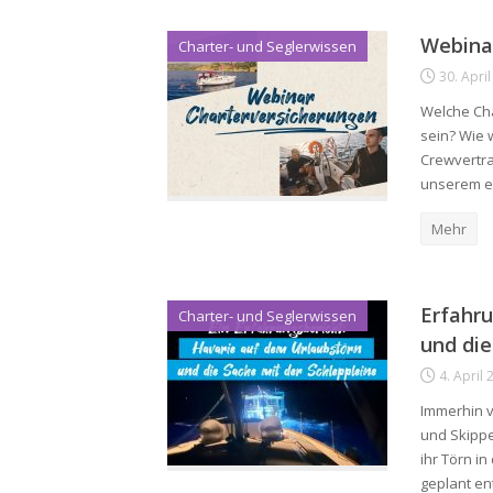
Webinar
Charter- und Seglerwissen
30. Apri
Welche Cha
sein? Wie w
Crewvertra
unserem er
Mehr
Erfahru
Charter- und Seglerwissen
und die
4. April
Immerhin v
und Skippe
ihr Törn i
geplant en