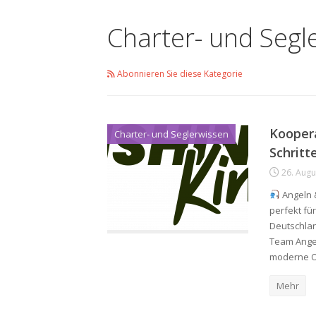
Charter- und Segl
Abonnieren Sie diese Kategorie
Koopera
Charter- und Seglerwissen
Schritt
26. Augu
Angeln &
perfekt für
Deutschlan
Team Angel
moderne O
Mehr