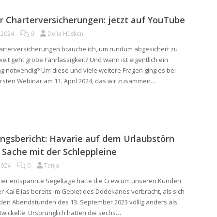
 Charterversicherungen: jetzt auf YouTube
l 2024
0
Delia Hüsken
rterversicherungen brauche ich, um rundum abgesichert zu
eit geht grobe Fahrlässigkeit? Und wann ist eigentlich ein
g notwendig? Um diese und viele weitere Fragen ging es bei
sten Webinar am 11. April 2024, das wir zusammen…
ngsbericht: Havarie auf dem Urlaubstörn
 Sache mit der Schleppleine
 2024
0
Tanja
ier entspannte Segeltage hatte die Crew um unseren Kunden
r Kai Elias bereits im Gebiet des Dodekanes verbracht, als sich
n den Abendstunden des 13. September 2023 völlig anders als
twickelte. Ursprünglich hatten die sechs…