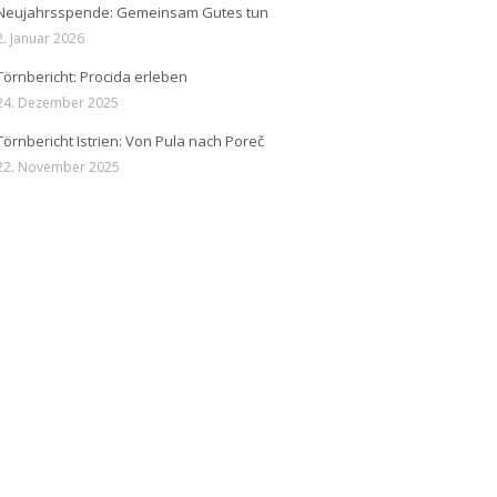
Neujahrsspende: Gemeinsam Gutes tun
2. Januar 2026
Törnbericht: Procida erleben
24. Dezember 2025
Törnbericht Istrien: Von Pula nach Poreč
22. November 2025