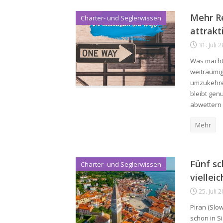
Mehr R
Charter- und Seglerwissen
attrakt
31. Juli 
Was macht 
weiträumig
umzukehre
bleibt gen
abwettern
Mehr
Fünf sc
Charter- und Seglerwissen
viellei
25. Juli 
Piran (Slow
schon in S