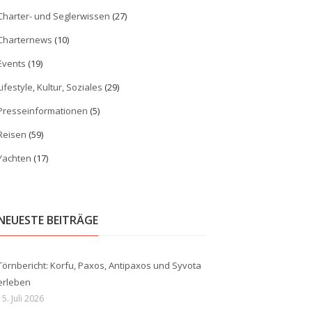
Charter- und Seglerwissen
(27)
Charternews
(10)
Events
(19)
Lifestyle, Kultur, Soziales
(29)
Presseinformationen
(5)
Reisen
(59)
Yachten
(17)
NEUESTE BEITRÄGE
Törnbericht: Korfu, Paxos, Antipaxos und Syvota
erleben
15. Juli 2026