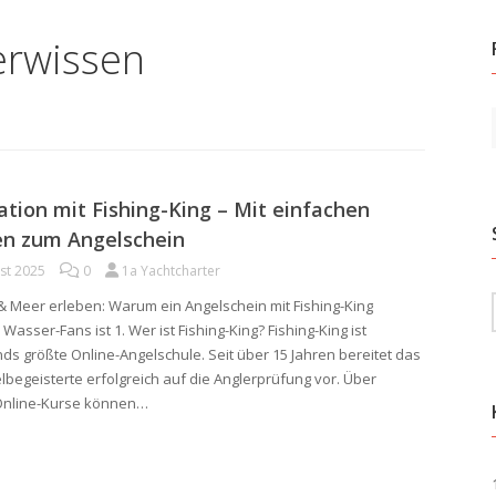
erwissen
tion mit Fishing-King – Mit einfachen
en zum Angelschein
st 2025
0
1a Yachtcharter
 Meer erleben: Warum ein Angelschein mit Fishing-King
 Wasser-Fans ist 1. Wer ist Fishing-King? Fishing-King ist
ds größte Online-Angelschule. Seit über 15 Jahren bereitet das
begeisterte erfolgreich auf die Anglerprüfung vor. Über
nline-Kurse können…