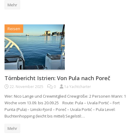
Mehr
Reisen
Törnbericht Istrien: Von Pula nach Poreč
22. November 2025
0
1a Yachtcharter
Wer: Nico Lange und Crewmitglied Crewgröße: 2 Personen Wann: 1
Woche vom 13.09. bis 20.09.25 Route: Pula – Uvala Portić – Fort
Punta (Pula) – Limski-Fjord – Poreč – Uvala Portić – Pula Level:
Buchtenhopping (leicht bis mittel) Segelstil:…
Mehr