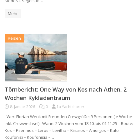
Moderat Segelstil: …
Mehr
Reisen
Törnbericht: One Way von Kos nach Athen, 2-
Wochen Kykladentraum
8. Januar 2026
0
1a Yachtcharter
Wer: Florian Wenk mit Freunden Crewgröße: 9 Personen (je Woche
inkl. Crewwechsel) Wann: 2 Wochen vom 18.10. bis 01.11.25 Route:
Kos – Pserimos – Leros – Levitha – Kinaros – Amorgos – Kato
Koufonisi – Koufonisia –…