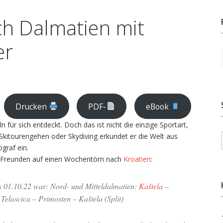
h Dalmatien mit
er
Drucken
PDF-
eBook
für sich entdeckt. Doch das ist nicht die einzige Sportart,
, Skitourengehen oder Skydiving erkundet er die Welt aus
graf ein.
 7 Freunden auf einen Wochentörn nach
Kroatien
:
s 01.10.22 war: Nord- und Mitteldalmatien:
Kaštela
–
Telascica – Primosten – Kaštela (Split)