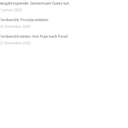
Neujahrsspende: Gemeinsam Gutes tun
2. Januar 2026
Törnbericht: Procida erleben
24. Dezember 2025
Törnbericht Istrien: Von Pula nach Poreč
22. November 2025