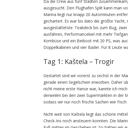
Da die Crew aus fünf Städten zusammenkam, h
ausgesucht. Den Flughafen Split kann man vo
Marina liegt nur knapp 20 Autominuten entfer
gechartert. Es war bis dato die größte Yacht,
ausgestattetste: Teakdeck bis zum Bug, zwei
ausfahren, Performancekiel mit mehr Tiefgang, 
Kombüse und ein Beiboot mit 20 PS, was auch
Doppelkabinen und vier Bäder. Für 8 Leute w
Tag 1: Kaštela – Trogir
Gestartet sind wir vorerst zu sechst in der M
gerade einen Segelschein erworben. Daher ü
nicht meine erste Hanse war, kannte ich mic
derweilen bei den zwei Supermärkten in der Ma
sodass wir nur noch frische Sachen wie Fisc
Nicht weit von Kaštela liegt das schöne mittel
Check-Ins noch ansteuern konnten. Die Marina
Fuß mitten im Geschehen ist. So hatten wir a