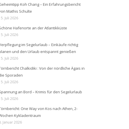
Geheimtipp Koh Chang – Ein Erfahrungsbericht
von Mathis Schulte
15. Juli 2026
Schöne Hafenorte an der Atlantikküste
15. Juli 2026
Verpflegung im Segelurlaub – Einkäufe richtig
planen und den Urlaub entspannt genießen
15. Juli 2026
Törnbericht Chalkidiki : Von der nördliche Ägais in
die Sporaden
15. Juli 2026
Spannung an Bord – Krimis für den Segelurlaub
15. Juli 2026
Törnbericht: One Way von Kos nach Athen, 2-
Wochen Kykladentraum
8. Januar 2026