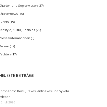
Charter- und Seglerwissen
(27)
Charternews
(10)
Events
(19)
Lifestyle, Kultur, Soziales
(29)
Presseinformationen
(5)
Reisen
(59)
Yachten
(17)
NEUESTE BEITRÄGE
Törnbericht: Korfu, Paxos, Antipaxos und Syvota
erleben
15. Juli 2026