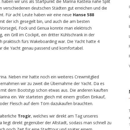
aben wir uns als Startpunkt die Marina Kaštela nahe Split
n verschiedenen deutschen Städten gut erreichen und die
nt. Für acht Leute haben wir eine neue
Hanse 588
 mit der ich gesegelt bin, und auch die am besten
 Vorsegel, Fock und Genua konnte man elektrisch
ein Grill im Cockpit, ein dritter Kühlschrank in der
 praktisch fürs Wakeboarding war. Die Yacht hatte 4
ar die Yacht genau passend und komfortabel.
arina. Neben mir hatte noch ein weiteres Crewmitglied
bernahmen wir zu zweit die Übernahme der Yacht. Da es
h mit dem Bootstyp schon etwas aus. Die anderen kauften
rina ein. Wir starteten gleich mit einem großen Einkauf,
h oder Fleisch auf dem Törn dazukaufen brauchten.
alterliche
Trogir
, welches wir direkt am Tag unseres
 liegt direkt gegenüber der Altstadt, sodass man schnell zu
uch noch Zeit für eine Stadttour und später einem