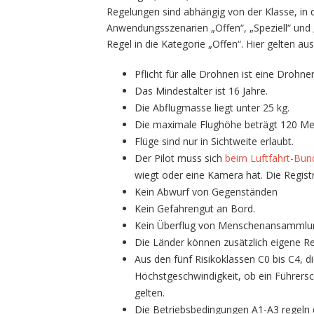
Regelungen sind abhängig von der Klasse, in d
Anwendungsszenarien „Offen“, „Speziell“ und „Z
Regel in die Kategorie „Offen“. Hier gelten 
Pflicht für alle Drohnen ist eine Drohne
Das Mindestalter ist 16 Jahre.
Die Abflugmasse liegt unter 25 kg.
Die maximale Flughöhe beträgt 120 Me
Flüge sind nur in Sichtweite erlaubt.
Der Pilot muss sich
beim Luftfahrt-Bun
wiegt oder eine Kamera hat. Die Registr
Kein Abwurf von Gegenständen
Kein Gefahrengut an Bord.
Kein Überflug von Menschenansammlu
Die Länder können zusätzlich eigene R
Aus den fünf Risikoklassen C0 bis C4, d
Höchstgeschwindigkeit, ob ein Führers
gelten.
Die Betriebsbedingungen A1-A3 regeln 