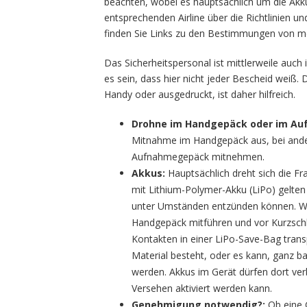
beachten, wobei es hauptsächlich um die Akkus 
entsprechenden Airline über die Richtlinien u
finden Sie Links zu den Bestimmungen von me
Das Sicherheitspersonal ist mittlerweile auc
es sein, dass hier nicht jeder Bescheid weiß.
Handy oder ausgedruckt, ist daher hilfreich.
Drohne im Handgepäck oder im A
Mitnahme im Handgepäck aus, bei ande
Aufnahmegepäck mitnehmen.
Akkus:
Hauptsächlich dreht sich die F
mit Lithium-Polymer-Akku (LiPo) gelten 
unter Umständen entzünden können. We
Handgepäck mitführen und vor Kurzschl
Kontakten in einer LiPo-Save-Bag trans
Material besteht, oder es kann, ganz 
werden.
Akkus im Gerät dürfen dort verb
Versehen aktiviert werden kann.
Genehmigung notwendig?:
Ob eine G