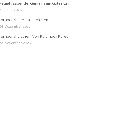
Neujahrsspende: Gemeinsam Gutes tun
2. Januar 2026
Törnbericht: Procida erleben
24. Dezember 2025
Törnbericht Istrien: Von Pula nach Poreč
22. November 2025