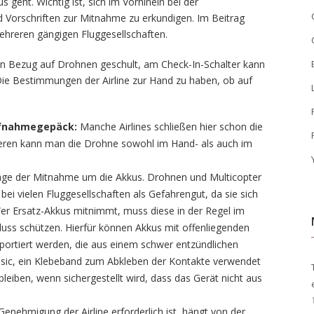
geht. Wichtig ist, sich im Vorhinein bei der
nd Vorschriften zur Mitnahme zu erkundigen. Im Beitrag
hreren gängigen Fluggesellschaften.
h in Bezug auf Drohnen geschult, am Check-In-Schalter kann
 Die Bestimmungen der Airline zur Hand zu haben, ob auf
ufnahmegepäck:
Manche Airlines schließen hier schon die
ren kann man die Drohne sowohl im Hand- als auch im
rage der Mitnahme um die Akkus. Drohnen und Multicopter
bei vielen Fluggesellschaften als Gefahrengut, da sie sich
r Ersatz-Akkus mitnimmt, muss diese in der Regel im
uss schützen. Hierfür können A
kkus mit offenliegenden
portiert werden, die aus einem schwer entzündlichen
basic, ein Klebeband zum Abkleben der Kontakte verwendet
leiben, wenn sichergestellt wird, dass das Gerät nicht aus
enehmigung der Airline erforderlich ist, hängt von der