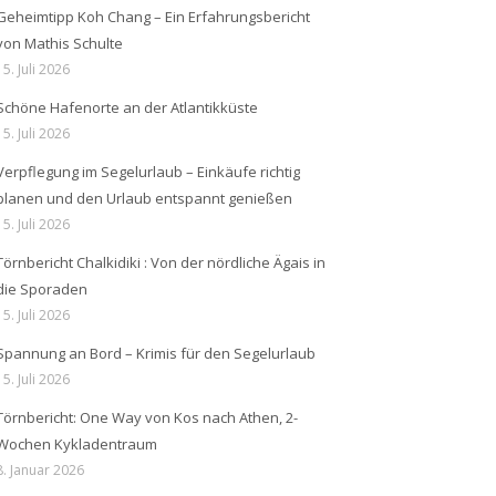
Geheimtipp Koh Chang – Ein Erfahrungsbericht
von Mathis Schulte
15. Juli 2026
Schöne Hafenorte an der Atlantikküste
15. Juli 2026
Verpflegung im Segelurlaub – Einkäufe richtig
planen und den Urlaub entspannt genießen
15. Juli 2026
Törnbericht Chalkidiki : Von der nördliche Ägais in
die Sporaden
15. Juli 2026
Spannung an Bord – Krimis für den Segelurlaub
15. Juli 2026
Törnbericht: One Way von Kos nach Athen, 2-
Wochen Kykladentraum
8. Januar 2026