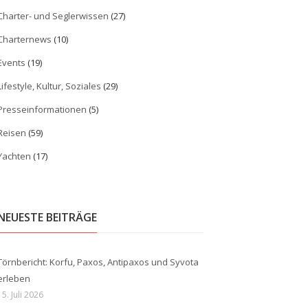
Charter- und Seglerwissen
(27)
Charternews
(10)
Events
(19)
Lifestyle, Kultur, Soziales
(29)
Presseinformationen
(5)
Reisen
(59)
Yachten
(17)
NEUESTE BEITRÄGE
Törnbericht: Korfu, Paxos, Antipaxos und Syvota
erleben
15. Juli 2026