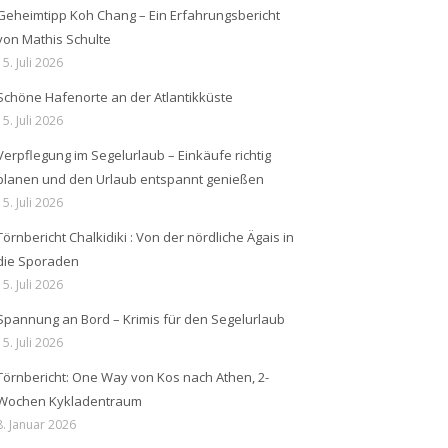
Geheimtipp Koh Chang – Ein Erfahrungsbericht
von Mathis Schulte
15. Juli 2026
Schöne Hafenorte an der Atlantikküste
15. Juli 2026
Verpflegung im Segelurlaub – Einkäufe richtig
planen und den Urlaub entspannt genießen
15. Juli 2026
Törnbericht Chalkidiki : Von der nördliche Ägais in
die Sporaden
15. Juli 2026
Spannung an Bord – Krimis für den Segelurlaub
15. Juli 2026
Törnbericht: One Way von Kos nach Athen, 2-
Wochen Kykladentraum
8. Januar 2026