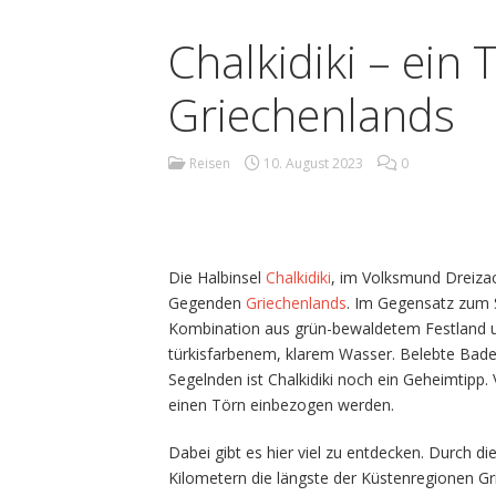
Chalkidiki – ein 
Griechenlands
Reisen
10. August 2023
0
Die Halbinsel
Chalkidiki
, im Volksmund Dreizac
Gegenden
Griechenlands
. Im Gegensatz zum
Kombination aus grün-bewaldetem Festland un
türkisfarbenem, klarem Wasser. Belebte Bade
Segelnden ist Chalkidiki noch ein Geheimtipp.
einen Törn einbezogen werden.
Dabei gibt es hier viel zu entdecken. Durch die
Kilometern die längste der Küstenregionen G