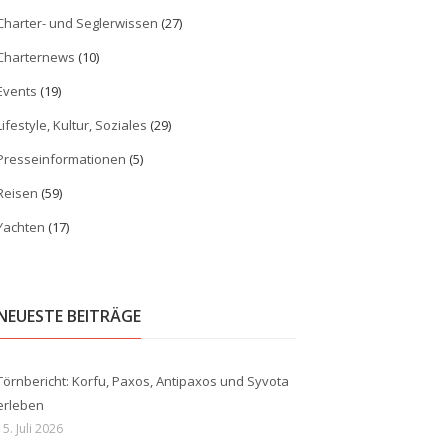
Charter- und Seglerwissen
(27)
Charternews
(10)
Events
(19)
Lifestyle, Kultur, Soziales
(29)
Presseinformationen
(5)
Reisen
(59)
Yachten
(17)
NEUESTE BEITRÄGE
Törnbericht: Korfu, Paxos, Antipaxos und Syvota
erleben
15. Juli 2026