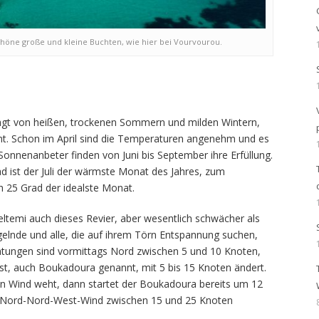
 schöne große und kleine Buchten, wie hier bei Vourvourou.
rägt von heißen, trockenen Sommern und milden Wintern,
nt. Schon im April sind die Temperaturen angenehm und es
Sonnenanbeter finden von Juni bis September ihre Erfüllung.
d ist der Juli der wärmste Monat des Jahres, zum
h 25 Grad der idealste Monat.
eltemi auch dieses Revier, aber wesentlich schwächer als
elnde und alle, die auf ihrem Törn Entspannung suchen,
ichtungen sind vormittags Nord zwischen 5 und 10 Knoten,
Ost, auch Boukadoura genannt, mit 5 bis 15 Knoten ändert.
n Wind weht, dann startet der Boukadoura bereits um 12
n Nord-Nord-West-Wind zwischen 15 und 25 Knoten