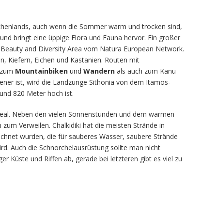
iechenlands, auch wenn die Sommer warm und trocken sind,
und bringt eine üppige Flora und Fauna hervor. Ein großer
al Beauty and Diversity Area vom Natura European Network.
en, Kiefern, Eichen und Kastanien. Routen mit
n zum
Mountainbiken
und
Wandern
als auch zum Kanu
ener ist, wird die Landzunge Sithonia von dem Itamos-
rund 820 Meter hoch ist.
i ideal. Neben den vielen Sonnenstunden und dem warmen
zum Verweilen. Chalkidiki hat die meisten Strände in
chnet wurden, die für sauberes Wasser, saubere Strände
ird. Auch die Schnorchelausrüstung sollte man nicht
er Küste und Riffen ab, gerade bei letzteren gibt es viel zu