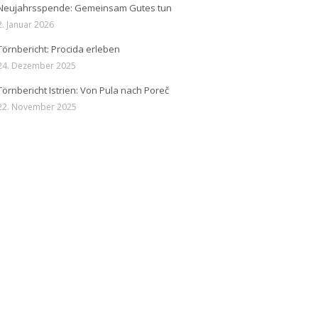
Neujahrsspende: Gemeinsam Gutes tun
2. Januar 2026
Törnbericht: Procida erleben
24. Dezember 2025
Törnbericht Istrien: Von Pula nach Poreč
22. November 2025