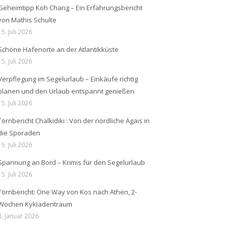
Geheimtipp Koh Chang – Ein Erfahrungsbericht
von Mathis Schulte
15. Juli 2026
Schöne Hafenorte an der Atlantikküste
15. Juli 2026
Verpflegung im Segelurlaub – Einkäufe richtig
planen und den Urlaub entspannt genießen
15. Juli 2026
Törnbericht Chalkidiki : Von der nördliche Ägais in
die Sporaden
15. Juli 2026
Spannung an Bord – Krimis für den Segelurlaub
15. Juli 2026
Törnbericht: One Way von Kos nach Athen, 2-
Wochen Kykladentraum
8. Januar 2026