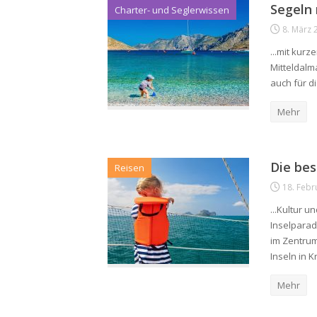
Segeln 
Charter- und Seglerwissen
8. März 
...mit kur
Mitteldalm
auch für d
Mehr
Die bes
Reisen
18. Febr
...Kultur 
Inselparad
im Zentrum
Inseln in Kr
Mehr