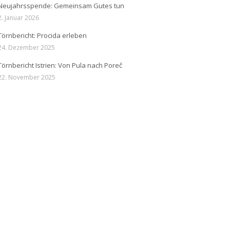
Neujahrsspende: Gemeinsam Gutes tun
2. Januar 2026
Törnbericht: Procida erleben
24. Dezember 2025
Törnbericht Istrien: Von Pula nach Poreč
22. November 2025