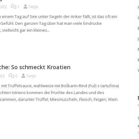
 2022
1
Tanja
einem Tag auf See unter Segeln der Anker fällt, ist das oft ein
s Gefühl. Den ganzen Tag über hat man viele Eindrücke
vielleicht gar ein kleines...
che: So schmeckt Kroatien
022
0
Tanja
ži mit Trüffelsauce, wahlweise mit Boškarin-Rind (Fuži s tartufima)
ichten Istriens kommen die Früchte des Landes und des
ammen, darunter Trüffel, Miesmuscheln, Fleisch, Feigen, Wein