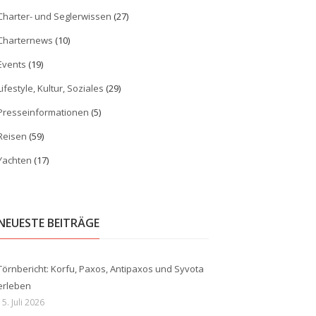
Charter- und Seglerwissen
(27)
Charternews
(10)
Events
(19)
Lifestyle, Kultur, Soziales
(29)
Presseinformationen
(5)
Reisen
(59)
Yachten
(17)
NEUESTE BEITRÄGE
Törnbericht: Korfu, Paxos, Antipaxos und Syvota
erleben
15. Juli 2026