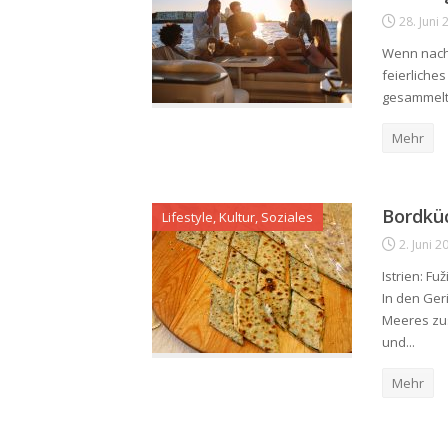
28. Juni
Wenn nach 
feierliche
gesammelt, 
Mehr
Bordkü
Lifestyle, Kultur, Soziales
2. Juni 2
Istrien: Fu
In den Ger
Meeres zus
und...
Mehr