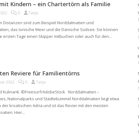
mit Kindern – ein Chartertörn als Familie
2022
0
Tanja
zen Distanzen sind zum Beispiel Norddalmatien und
atien, das Ionische Meer und die Dänische Südsee. Sie können
ie ersten Tage einen Skipper mitbuchen oder auch für den...
ten Reviere für Familientörns
uar 2022
0
Tanja
und Kulinarik. ©Freesurf/AdobeStock Norddalmatien –
ies, Nationalparks und Städtebummel Norddalmatien liegt etwa
 der kroatischen Adria und ist das Revier mit den meisten
oatien. Hier...