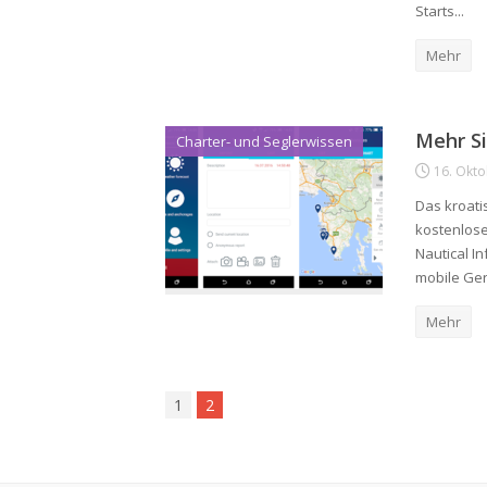
Starts...
Mehr
Mehr Si
Charter- und Seglerwissen
16. Okt
Das kroati
kostenlose
Nautical I
mobile Gerä
Mehr
1
2