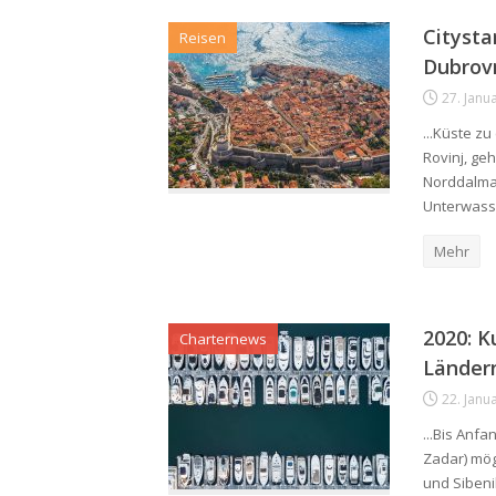
Citysta
Reisen
Dubrov
27. Janu
...Küste z
Rovinj, ge
Norddalmat
Unterwasse
Mehr
2020: K
Charternews
Länder
22. Janu
...Bis Anf
Zadar) mög
und Sibeni