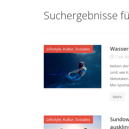
Suchergebnisse f
Wasser
Lifestyle, Kultur, Soziales
7. Juli 2
Neben den 
sind, wie 
Aktivitäte
Mix-Sportar
Mehr
Sundow
Lifestyle, Kultur, Soziales
ausklin