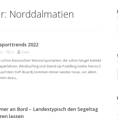
ür:
Norddalmatien
sporttrends 2022
022
0
Tanja
schon klassischen Wassersportarten, die schon länger beliebt
Kajakfahren, Windsurfing und Stand-Up-Paddling (siehe hierzu 5
n auf dem SUP-Board), kommen immer wieder neue, vor allem
ten dazu,...
ner an Bord – Landestypisch den Segeltag
gen lassen