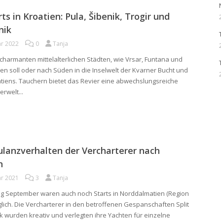
rts in Kroatien: Pula, Šibenik, Trogir und
nik
ar 2022
0
Tanja
u charmanten mittelalterlichen Städten, wie Vrsar, Funtana und
hen soll oder nach Süden in die Inselwelt der Kvarner Bucht und
iens. Tauchern bietet das Revier eine abwechslungsreiche
rwelt...
ulanzverhalten der Vercharterer nach
n
ar 2021
3
Tanja
ang September waren auch noch Starts in Norddalmatien (Region
lich. Die Vercharterer in den betroffenen Gespanschaften Split
k wurden kreativ und verlegten ihre Yachten für einzelne