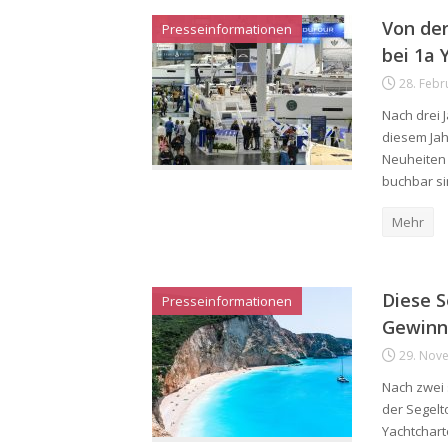
Von der
Presseinformationen
bei 1a 
28. Febr
Nach drei 
diesem Jah
Neuheiten 
buchbar si
Mehr
Diese S
Presseinformationen
Gewinn
29. Nov
Nach zwei 
der Segelt
Yachtchart