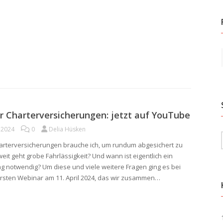
 Charterversicherungen: jetzt auf YouTube
l 2024
0
Delia Hüsken
rterversicherungen brauche ich, um rundum abgesichert zu
eit geht grobe Fahrlässigkeit? Und wann ist eigentlich ein
g notwendig? Um diese und viele weitere Fragen ging es bei
sten Webinar am 11. April 2024, das wir zusammen…