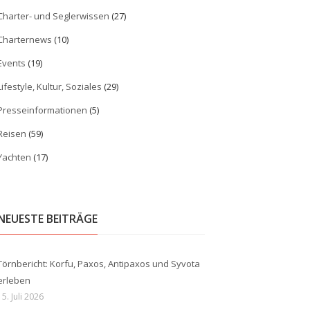
Charter- und Seglerwissen
(27)
Charternews
(10)
Events
(19)
Lifestyle, Kultur, Soziales
(29)
Presseinformationen
(5)
Reisen
(59)
Yachten
(17)
NEUESTE BEITRÄGE
Törnbericht: Korfu, Paxos, Antipaxos und Syvota
erleben
15. Juli 2026