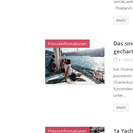
verrät, we
Thailand 
Mehr
Das sin
Presseinformationen
gechart
4. Okto
Die Charte
passieren 
Charterkun
führenden 
unter…
Mehr
1a Yach
Presseinformationen