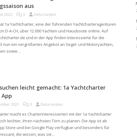
gssaison aus
st 2022
0
Delia Hüsken
hat 1a Yachtcharter, eine der führenden Yachtcharteragenturen
ion D-A-CH, über 12.000 Yachten und Hausboote online. Auf
htcharter.de und in der App finden Interessierte für die
3 nun ein vergrößertes Angebot an Segel- und Motoryachten,
nen sowie…
 suchen leicht gemacht: 1a Yachtcharter
t App
ember 2021
0
Delia Hüsken
arter macht es Charterinteressierten mit der 1a Yachtcharter
och leichter, ihren nächsten Törn zu planen. Die App ist ab
App Store und bei Google Play verfügbar und besonders für
eressant, die wissen, was sie…