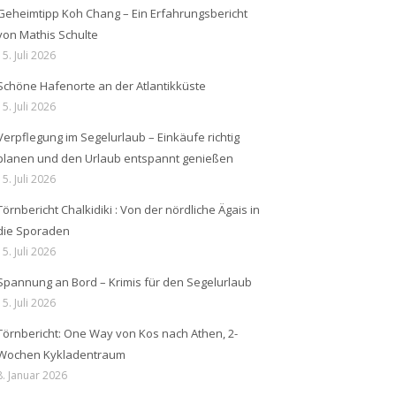
Geheimtipp Koh Chang – Ein Erfahrungsbericht
von Mathis Schulte
15. Juli 2026
Schöne Hafenorte an der Atlantikküste
15. Juli 2026
Verpflegung im Segelurlaub – Einkäufe richtig
planen und den Urlaub entspannt genießen
15. Juli 2026
Törnbericht Chalkidiki : Von der nördliche Ägais in
die Sporaden
15. Juli 2026
Spannung an Bord – Krimis für den Segelurlaub
15. Juli 2026
Törnbericht: One Way von Kos nach Athen, 2-
Wochen Kykladentraum
8. Januar 2026