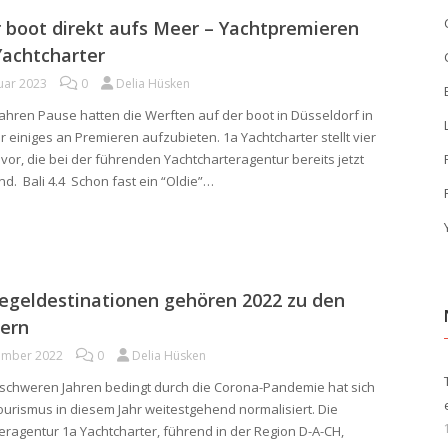
 boot direkt aufs Meer – Yachtpremieren
Yachtcharter
uar 2023
0
Delia Hüsken
Jahren Pause hatten die Werften auf der boot in Düsseldorf in
r einiges an Premieren aufzubieten. 1a Yachtcharter stellt vier
vor, die bei der führenden Yachtcharteragentur bereits jetzt
nd. Bali 4.4 Schon fast ein “Oldie”…
egeldestinationen gehören 2022 zu den
ern
ember 2022
0
Delia Hüsken
schweren Jahren bedingt durch die Corona-Pandemie hat sich
ourismus in diesem Jahr weitestgehend normalisiert. Die
eragentur 1a Yachtcharter, führend in der Region D-A-CH,