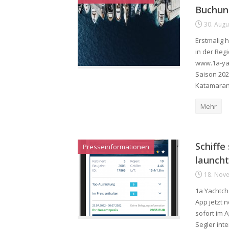
Buchun
30. Augu
Erstmalig 
in der Reg
www.1a-yac
Saison 202
Katamara
Mehr
Schiffe
Presseinformationen
launch
18. Nov
1a Yachtch
App jetzt n
sofort im 
Segler int