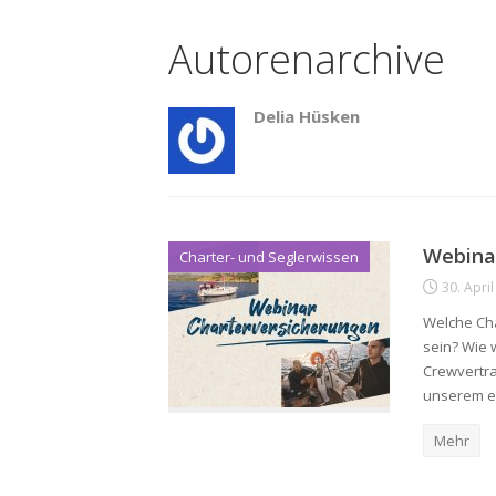
Autorenarchive
Delia Hüsken
Webinar
Charter- und Seglerwissen
30. Apri
Welche Cha
sein? Wie w
Crewvertra
unserem er
Mehr