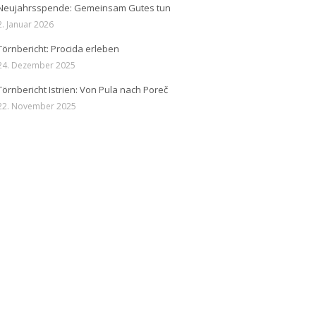
Neujahrsspende: Gemeinsam Gutes tun
2. Januar 2026
Törnbericht: Procida erleben
24. Dezember 2025
Törnbericht Istrien: Von Pula nach Poreč
22. November 2025