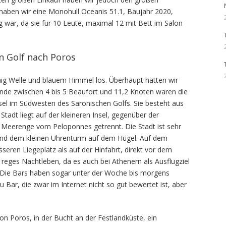
 haben wir eine Monohull Oceanis 51.1, Baujahr 2020,
g war, da sie für 10 Leute, maximal 12 mit Bett im Salon
n Golf nach Poros
ig Welle und blauem Himmel los. Überhaupt hatten wir
e zwischen 4 bis 5 Beaufort und 11,2 Knoten waren die
nsel im Südwesten des Saronischen Golfs. Sie besteht aus
tadt liegt auf der kleineren Insel, gegenüber der
e Meerenge vom Peloponnes getrennt. Die Stadt ist sehr
 und dem kleinen Uhrenturm auf dem Hügel. Auf dem
eren Liegeplatz als auf der Hinfahrt, direkt vor dem
 reges Nachtleben, da es auch bei Athenern als Ausflugziel
st. Die Bars haben sogar unter der Woche bis morgens
 Bar, die zwar im Internet nicht so gut bewertet ist, aber
n Poros, in der Bucht an der Festlandküste, ein