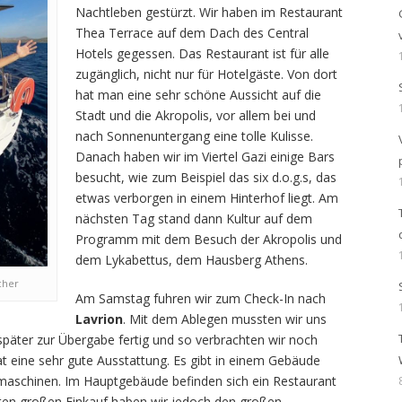
Nachtleben gestürzt. Wir haben im Restaurant
Thea Terrace auf dem Dach des Central
Hotels gegessen. Das Restaurant ist für alle
zugänglich, nicht nur für Hotelgäste. Von dort
hat man eine sehr schöne Aussicht auf die
Stadt und die Akropolis, vor allem bei und
nach Sonnenuntergang eine tolle Kulisse.
Danach haben wir im Viertel Gazi einige Bars
besucht, wie zum Beispiel das six d.o.g.s, das
etwas verborgen in einem Hinterhof liegt. Am
nächsten Tag stand dann Kultur auf dem
Programm mit dem Besuch der Akropolis und
dem Lykabettus, dem Hausberg Athens.
cher
Am Samstag fuhren wir zum Check-In nach
Lavrion
. Mit dem Ablegen mussten wir uns
später zur Übergabe fertig und so verbrachten wir noch
at eine sehr gute Ausstattung. Es gibt in einem Gebäude
schinen. Im Hauptgebäude befinden sich ein Restaurant
sten großen Einkauf haben wir jedoch den großen