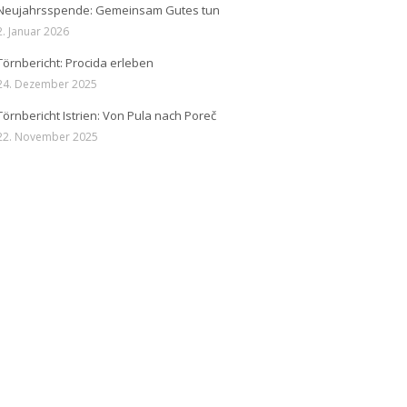
Neujahrsspende: Gemeinsam Gutes tun
2. Januar 2026
Törnbericht: Procida erleben
24. Dezember 2025
Törnbericht Istrien: Von Pula nach Poreč
22. November 2025