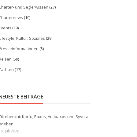
Charter- und Seglerwissen
(27)
Charternews
(10)
Events
(19)
Lifestyle, Kultur, Soziales
(29)
Presseinformationen
(5)
Reisen
(59)
Yachten
(17)
NEUESTE BEITRÄGE
Törnbericht: Korfu, Paxos, Antipaxos und Syvota
erleben
15. Juli 2026