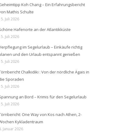
Geheimtipp Koh Chang – Ein Erfahrungsbericht
von Mathis Schulte
15. Juli 2026
Schöne Hafenorte an der Atlantikküste
15. Juli 2026
Verpflegung im Segelurlaub – Einkäufe richtig
planen und den Urlaub entspannt genießen
15. Juli 2026
Törnbericht Chalkidiki : Von der nördliche Ägais in
die Sporaden
15. Juli 2026
Spannung an Bord – Krimis für den Segelurlaub
15. Juli 2026
Törnbericht: One Way von Kos nach Athen, 2-
Wochen Kykladentraum
8. Januar 2026