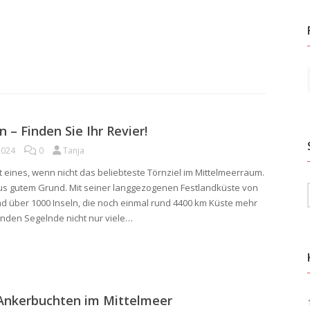
n – Finden Sie Ihr Revier!
2024
0
Tanja
st eines, wenn nicht das beliebteste Törnziel im Mittelmeerraum.
s gutem Grund. Mit seiner langgezogenen Festlandküste von
d über 1000 Inseln, die noch einmal rund 4400 km Küste mehr
inden Segelnde nicht nur viele…
 Ankerbuchten im Mittelmeer