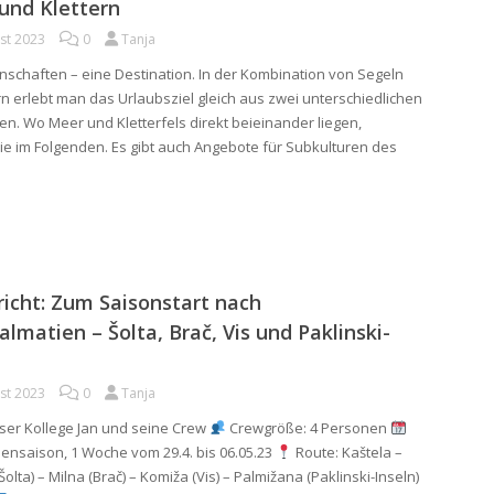
und Klettern
st 2023
0
Tanja
nschaften – eine Destination. In der Kombination von Segeln
rn erlebt man das Urlaubsziel gleich aus zwei unterschiedlichen
en. Wo Meer und Kletterfels direkt beieinander liegen,
ie im Folgenden. Es gibt auch Angebote für Subkulturen des
icht: Zum Saisonstart nach
almatien – Šolta, Brač, Vis und Paklinski-
st 2023
0
Tanja
ser Kollege Jan und seine Crew
Crewgröße: 4 Personen
nsaison, 1 Woche vom 29.4. bis 06.05.23
Route: Kaštela –
Šolta) – Milna (Brač) – Komiža (Vis) – Palmižana (Paklinski-Inseln)