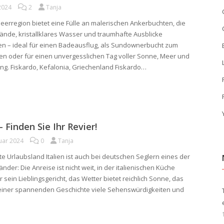
2024
2
Tanja
meerregion bietet eine Fülle an malerischen Ankerbuchten, die
ände, kristallklares Wasser und traumhafte Ausblicke
n – ideal für einen Badeausflug, als Sundownerbucht zum
n oder für einen unvergesslichen Tag voller Sonne, Meer und
g. Fiskardo, Kefalonia, Griechenland Fiskardo…
– Finden Sie Ihr Revier!
uar 2024
0
Tanja
te Urlaubsland Italien ist auch bei deutschen Seglern eines der
nder: Die Anreise ist nicht weit, in der italienischen Küche
r sein Lieblingsgericht, das Wetter bietet reichlich Sonne, das
einer spannenden Geschichte viele Sehenswürdigkeiten und