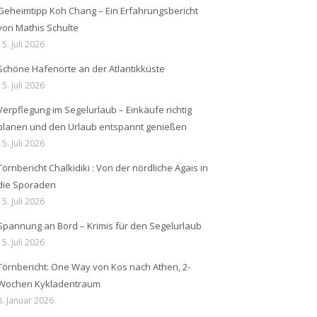
Geheimtipp Koh Chang – Ein Erfahrungsbericht
von Mathis Schulte
15. Juli 2026
Schöne Hafenorte an der Atlantikküste
15. Juli 2026
Verpflegung im Segelurlaub – Einkäufe richtig
planen und den Urlaub entspannt genießen
15. Juli 2026
Törnbericht Chalkidiki : Von der nördliche Ägais in
die Sporaden
15. Juli 2026
Spannung an Bord – Krimis für den Segelurlaub
15. Juli 2026
Törnbericht: One Way von Kos nach Athen, 2-
Wochen Kykladentraum
8. Januar 2026