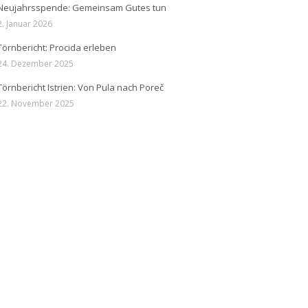
Neujahrsspende: Gemeinsam Gutes tun
2. Januar 2026
Törnbericht: Procida erleben
24. Dezember 2025
Törnbericht Istrien: Von Pula nach Poreč
22. November 2025