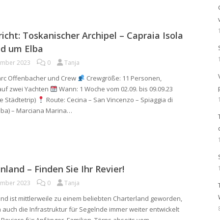
icht: Toskanischer Archipel – Capraia Isola
nd um Elba
ember 2023
0
Tanja
rc Offenbacher und Crew
Crewgröße: 11 Personen,
 auf zwei Yachten
Wann: 1 Woche vom 02.09. bis 09.09.23
e Städtetrip)
Route: Cecina – San Vincenzo – Spiaggia di
lba) – Marciana Marina…
nland – Finden Sie Ihr Revier!
ember 2023
0
Tanja
nd ist mittlerweile zu einem beliebten Charterland geworden,
h auch die Infrastruktur für Segelnde immer weiter entwickelt