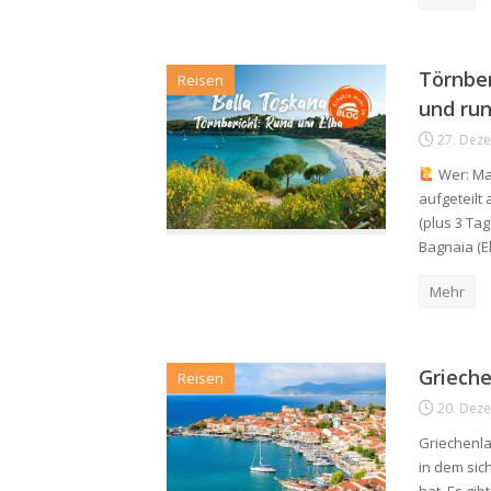
Törnber
Reisen
und ru
27. Dez
Wer: Ma
aufgeteilt
(plus 3 Tag
Bagnaia (E
Mehr
Grieche
Reisen
20. Dez
Griechenla
in dem sic