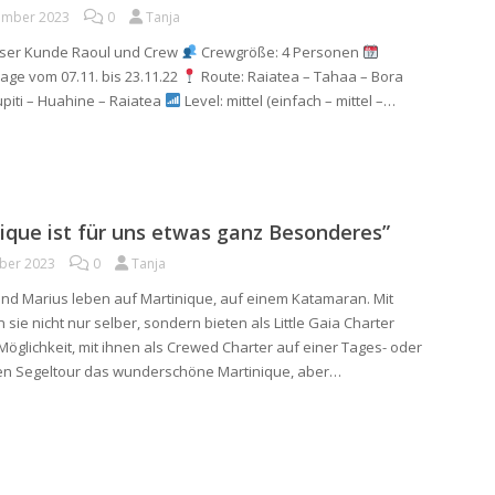
ember 2023
0
Tanja
ser Kunde Raoul und Crew
Crewgröße: 4 Personen
age vom 07.11. bis 23.11.22
Route: Raiatea – Tahaa – Bora
piti – Huahine – Raiatea
Level: mittel (einfach – mittel –…
ique ist für uns etwas ganz Besonderes”
ober 2023
0
Tanja
nd Marius leben auf Martinique, auf einem Katamaran. Mit
sie nicht nur selber, sondern bieten als Little Gaia Charter
Möglichkeit, mit ihnen als Crewed Charter auf einer Tages- oder
en Segeltour das wunderschöne Martinique, aber…