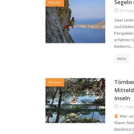
Segeln 
Reisen
24. Augu
Zwei Leide
und Klette
Perspektiv
erfahren S
Kletterns…
Mehr
Törnber
Reisen
Mitteld
Inseln
17. Augu
Wer: un
Wann: Nebe
Maslinica (