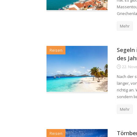
hat. Es gib
Massentour
Griechenl
Mehr
Segeln 
Reisen
des Jah
22. Nov
Nach der s
länger, vo
richtig an
sondern li
Mehr
Törnber
Reisen