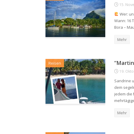
15. Nov
Wer: un
Wann: 16 T
Bora – Mau
Mehr
“Martin
Reisen
19. Okt
Sandrine u
dem segeln 
jedem die 
mehrtägig
Mehr