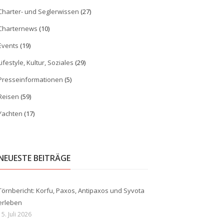
Charter- und Seglerwissen
(27)
Charternews
(10)
Events
(19)
Lifestyle, Kultur, Soziales
(29)
Presseinformationen
(5)
Reisen
(59)
Yachten
(17)
NEUESTE BEITRÄGE
Törnbericht: Korfu, Paxos, Antipaxos und Syvota
erleben
15. Juli 2026