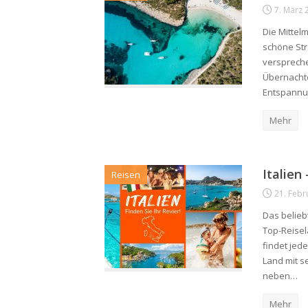
7. März 
Die Mittel
schöne Str
verspreche
Übernachte
Entspannun
Mehr
Italien 
Reisen
21. Febr
Das belieb
Top-Reiselä
findet jede
Land mit s
neben…
Mehr