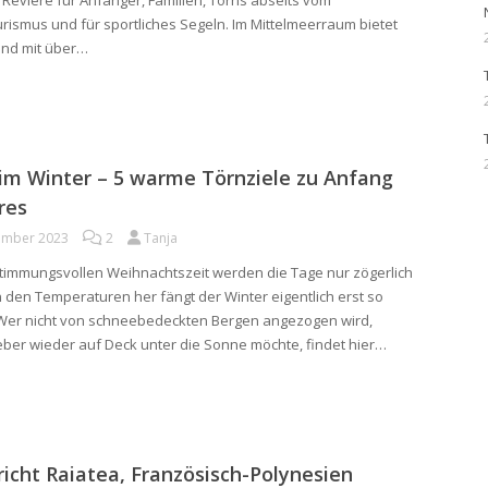
t Reviere für Anfänger, Familien, Törns abseits vom
ismus und für sportliches Segeln. Im Mittelmeerraum bietet
and mit über…
im Winter – 5 warme Törnziele zu Anfang
res
ember 2023
2
Tanja
timmungsvollen Weihnachtszeit werden die Tage nur zögerlich
n den Temperaturen her fängt der Winter eigentlich erst so
. Wer nicht von schneebedeckten Bergen angezogen wird,
eber wieder auf Deck unter die Sonne möchte, findet hier…
icht Raiatea, Französisch-Polynesien