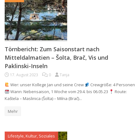
Törnbericht: Zum Saisonstart nach
Mitteldalmatien – Šolta, Brač, Vis und
Paklinski-Inseln
17. August 2023
0
Tanja
Wer: unser Kollege Jan und seine Crew
Crewgröße: 4 Personen
Wann: Nebensaison, 1 Woche vom 29.4. bis 06.05.23
Route:
Kaštela – Maslinica (Šolta) – Milna (Brač)...
Mehr
Lifestyle, Kultur, Soziales