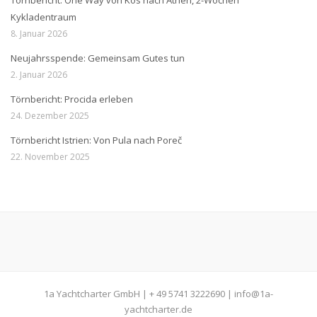
Törnbericht: One Way von Kos nach Athen, 2-Wochen
Kykladentraum
8. Januar 2026
Neujahrsspende: Gemeinsam Gutes tun
2. Januar 2026
Törnbericht: Procida erleben
24. Dezember 2025
Törnbericht Istrien: Von Pula nach Poreč
22. November 2025
1a Yachtcharter GmbH | + 49 5741 3222690 | info@1a-
yachtcharter.de