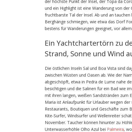
der höchste Punkt der Insel, der Topa da Coro
und ein Highlight ist eine Wanderung von der 
fruchtbarste Tal der Insel. Ab und an tauchen 
Berghänge schmiegen, wie etwa das Dorf Fo
bestens für Wanderungen geeignet, vor alle
Ein Yachtchartertörn zu de
Strand, Sonne und Wind a
Die östlichen Inseln Sal und Boa Vista sind d
zwischen Wüsten und Oasen ab. Wie der Name v
abgeschöpft, etwa in Pedra de Lume nahe de
besichtigen und die Salinen für ein Bad wie i
mit ihren langen, weißen Sandstränden zum E
Maria ist Anlaufpunkt für Urlauber wegen der
Restaurants, Boutiquen und Geschäfte zum 
Kite-Surfer, Windsurfer und Wellenreiter sch
November. Taucher können hinunter zu Höhlen
Unterwasserhöhle Olho Azul bei
Palmeira
, wo