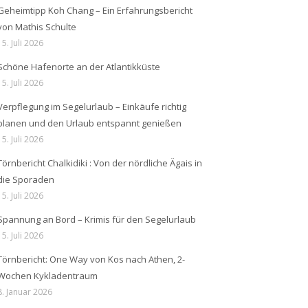
Geheimtipp Koh Chang – Ein Erfahrungsbericht
von Mathis Schulte
15. Juli 2026
Schöne Hafenorte an der Atlantikküste
15. Juli 2026
Verpflegung im Segelurlaub – Einkäufe richtig
planen und den Urlaub entspannt genießen
15. Juli 2026
Törnbericht Chalkidiki : Von der nördliche Ägais in
die Sporaden
15. Juli 2026
Spannung an Bord – Krimis für den Segelurlaub
15. Juli 2026
Törnbericht: One Way von Kos nach Athen, 2-
Wochen Kykladentraum
8. Januar 2026