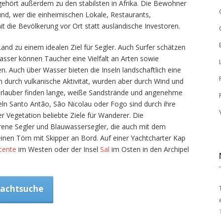
 gehört außerdem zu den stabilsten in Afrika. Die Bewohner
 und, wer die einheimischen Lokale, Restaurants,
t die Bevölkerung vor Ort statt ausländische Investoren.
nd zu einem idealen Ziel für Segler. Auch Surfer schätzen
asser können Taucher eine Vielfalt an Arten sowie
. Auch über Wasser bieten die Inseln landschaftlich eine
n durch vulkanische Aktivität, wurden aber durch Wind und
durlauber finden lange, weiße Sandstrände und angenehme
n Santo Antão, São Nicolau oder Fogo sind durch ihre
r Vegetation beliebte Ziele für Wanderer. Die
ahrene Segler und Blauwassersegler, die auch mit dem
inen Törn mit Skipper an Bord. Auf einer Yachtcharter Kap
cente
im Westen oder der Insel
Sal
im Osten in den Archipel
Yachtsuche