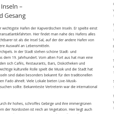
 Inseln –
nd Gesang
r wichtigste Hafen der Kapverdischen Inseln. Er spielte einst
ransatlantikfahrten. Hier findet man nahe des Hafens alles
htbarer ist als die Insel Sal, auf der der andere Hafen von
tigere Auswahl an Lebensmitteln.
rchipels. In der Stadt stehen schöne Stadt- und
s dem 19. Jahrhundert. Vom alten Fort aus hat man eine
nden sich Cafés, Restaurants, Bars, Diskotheken und
tige kulturelle Rolle spielt die Musik und die Stadt hat
seln sind dabei besonders bekannt für den traditionellen
n Fado ähnelt. Viele Lokale bieten Live-Musik-
suchen sollte. Bekannteste Vertreterin war die international
 durch ihr hohes, schroffes Gebirge und ihre immergrünen
em der Nordosten ist reich an Vegetation. Hier liegt auch