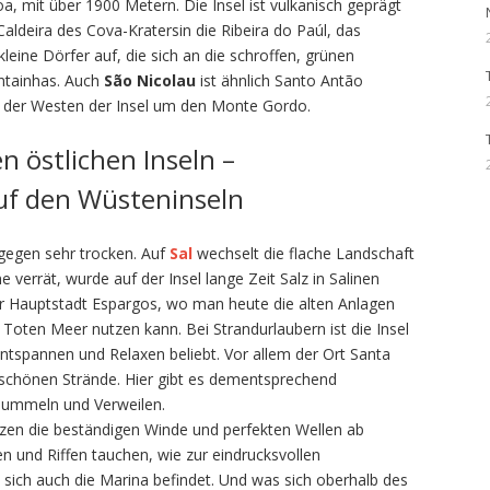
a, mit über 1900 Metern. Die Insel ist vulkanisch geprägt
Caldeira des Cova-Kratersin die Ribeira do Paúl, das
kleine Dörfer auf, die sich an die schroffen, grünen
ntainhas. Auch
São Nicolau
ist ähnlich Santo Antão
m der Westen der Insel um den Monte Gordo.
n östlichen Inseln –
uf den Wüsteninseln
agegen sehr trocken. Auf
Sal
wechselt die flache Landschaft
errät, wurde auf der Insel lange Zeit Salz in Salinen
r Hauptstadt Espargos, wo man heute die alten Anlagen
m Toten Meer nutzen kann. Bei Strandurlaubern ist die Insel
ntspannen und Relaxen beliebt. Vor allem der Ort Santa
 schönen Strände. Hier gibt es dementsprechend
Bummeln und Verweilen.
ätzen die beständigen Winde und perfekten Wellen ab
 und Riffen tauchen, wie zur eindrucksvollen
 sich auch die Marina befindet. Und was sich oberhalb des