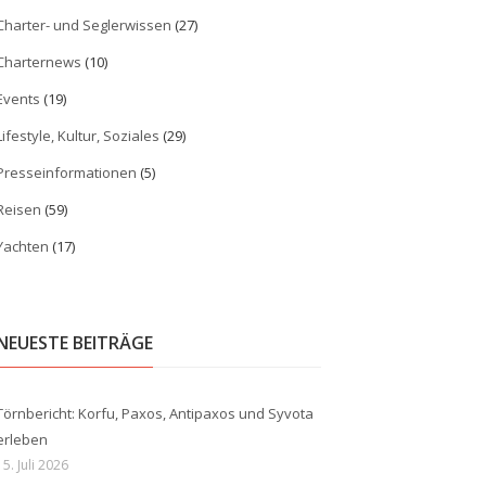
Charter- und Seglerwissen
(27)
Charternews
(10)
Events
(19)
Lifestyle, Kultur, Soziales
(29)
Presseinformationen
(5)
Reisen
(59)
Yachten
(17)
NEUESTE BEITRÄGE
Törnbericht: Korfu, Paxos, Antipaxos und Syvota
erleben
15. Juli 2026