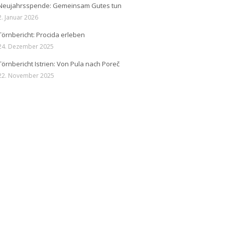
Neujahrsspende: Gemeinsam Gutes tun
2. Januar 2026
Törnbericht: Procida erleben
24. Dezember 2025
Törnbericht Istrien: Von Pula nach Poreč
22. November 2025