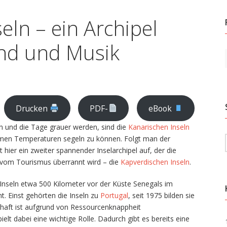
eln – ein Archipel
ind und Musik
Drucken
PDF-
eBook
 und die Tage grauer werden, sind die
Kanarischen Inseln
ehmen Temperaturen segeln zu können. Folgt man der
t hier ein zweiter spannender Inselarchipel auf, der die
t vom Tourismus überrannt wird – die
Kapverdischen Inseln
.
 Inseln etwa 500 Kilometer vor der Küste Senegals im
t. Einst gehörten die Inseln zu
Portugal
, seit 1975 bilden sie
chaft ist aufgrund von Ressourcenknappheit
ielt dabei eine wichtige Rolle. Dadurch gibt es bereits eine