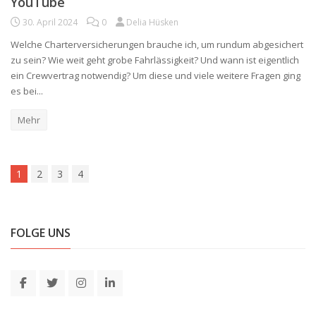
YouTube
30. April 2024
0
Delia Hüsken
Welche Charterversicherungen brauche ich, um rundum abgesichert
zu sein? Wie weit geht grobe Fahrlässigkeit? Und wann ist eigentlich
ein Crewvertrag notwendig? Um diese und viele weitere Fragen ging
es bei...
Mehr
1
2
3
4
FOLGE UNS