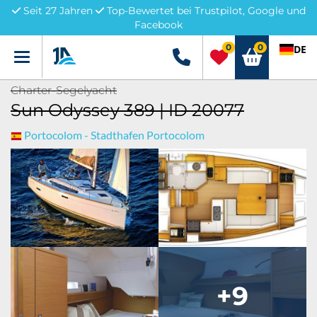
Seit 27 Jahren
Top-Bewertet bei Trustpilot, Google und
Facebook
0
0
DE
Menü
+49 5741 3222690
Charter-Segelyacht
Sun Odyssey 389 | ID 20077
Portocolom - Stadthafen Portocolom
+9