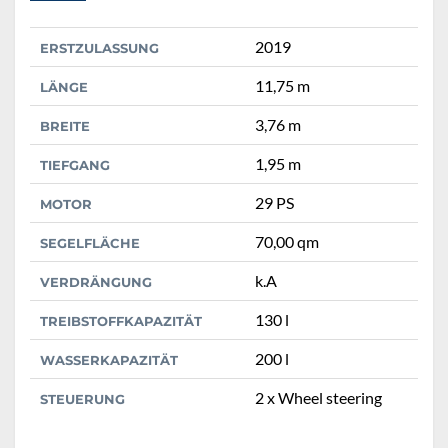
2019
ERSTZULASSUNG
11,75 m
LÄNGE
3,76 m
BREITE
1,95 m
TIEFGANG
29 PS
MOTOR
70,00 qm
SEGELFLÄCHE
k.A
VERDRÄNGUNG
130 l
TREIBSTOFFKAPAZITÄT
200 l
WASSERKAPAZITÄT
2 x Wheel steering
STEUERUNG