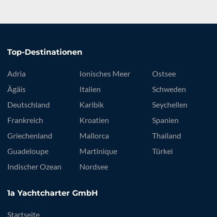
Top-Destinationen
Adria
Ionisches Meer
Ostsee
Ägäis
Italien
Schweden
Deutschland
Karibik
Seychellen
Frankreich
Kroatien
Spanien
Griechenland
Mallorca
Thailand
Guadeloupe
Martinique
Türkei
Indischer Ozean
Nordsee
1a Yachtcharter GmbH
Startseite