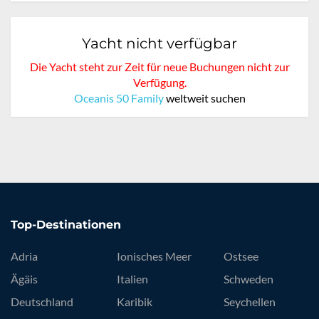
Yacht nicht verfügbar
Die Yacht steht zur Zeit für neue Buchungen nicht zur
Verfügung.
Oceanis 50 Family
weltweit suchen
Top-Destinationen
Adria
Ionisches Meer
Ostsee
Ägäis
Italien
Schweden
Deutschland
Karibik
Seychellen