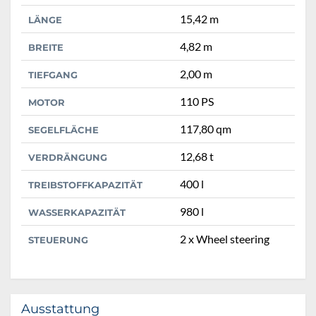
15,42 m
LÄNGE
4,82 m
BREITE
2,00 m
TIEFGANG
110 PS
MOTOR
117,80 qm
SEGELFLÄCHE
12,68 t
VERDRÄNGUNG
400 l
TREIBSTOFFKAPAZITÄT
980 l
WASSERKAPAZITÄT
2 x Wheel steering
STEUERUNG
Ausstattung