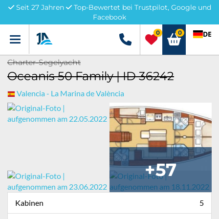
Seit 27 Jahren
Top-Bewertet bei Trustpilot, Google und
Facebook
0
0
DE
Menü
+49 5741 3222690
Charter-Segelyacht
Oceanis 50 Family | ID 36242
Valencia - La Marina de València
+57
Kabinen
5