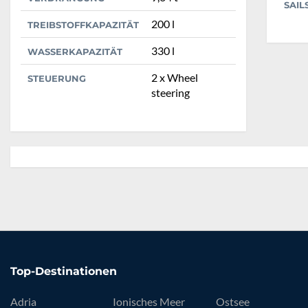
SAIL
200 l
TREIBSTOFFKAPAZITÄT
330 l
WASSERKAPAZITÄT
2 x Wheel
STEUERUNG
steering
Top-Destinationen
Adria
Ionisches Meer
Ostsee