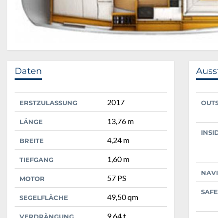
Daten
Auss
2017
ERSTZULASSUNG
OUT
13,76 m
LÄNGE
INSI
4,24 m
BREITE
1,60 m
TIEFGANG
NAV
57 PS
MOTOR
SAFE
49,50 qm
SEGELFLÄCHE
9,64 t
VERDRÄNGUNG