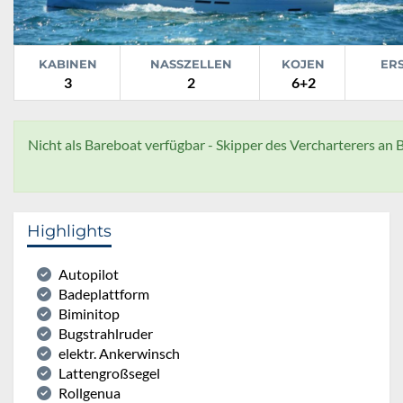
KABINEN
NASSZELLEN
KOJEN
ER
3
2
6+2
Nicht als Bareboat verfügbar - Skipper des Vercharterers an B
Highlights
Autopilot
Badeplattform
Biminitop
Bugstrahlruder
elektr. Ankerwinsch
Lattengroßsegel
Rollgenua