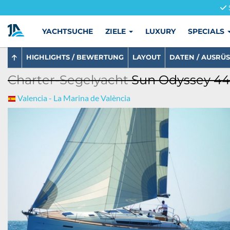
YACHTSUCHE
ZIELE
LUXURY
SPECIALS
HIGHLIGHTS / BEWERTUNG
LAYOUT
DATEN / AUSRÜ
Charter-Segelyacht
Sun Odyssey 449
Valencia - La Marina de València