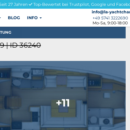
Seit 27 Jahren
Top-Bewertet bei Trustpilot, Google und Faceb
info@1a-yachtchar
info@1a-yachtcha
BLOG
INFO
+49 5741 3222690
+49 5741 3222690
Mo-Sa, 9:00-18:00
STUNG
 | ID 36240
+11