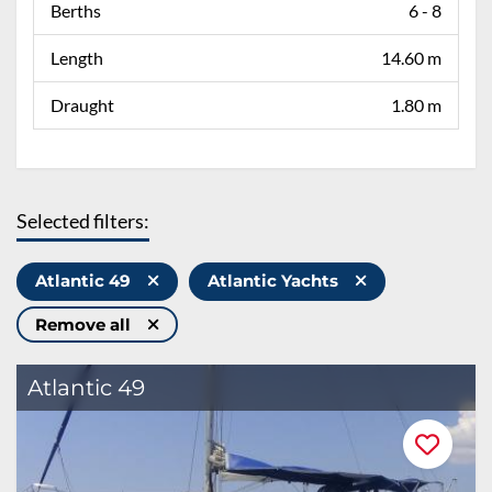
Berths
6 - 8
Length
14.60 m
Draught
1.80 m
Selected filters:
Atlantic 49
Atlantic Yachts
Remove all
Atlantic 49