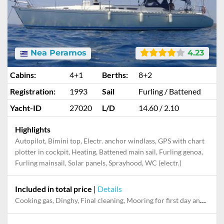
Nea Peramos
4.23
Cabins:
4+1
Berths:
8+2
Registration:
1993
Sail
Furling / Battened
Yacht-ID
27020
L/D
14.60 / 2.10
Highlights
Autopilot, Bimini top, Electr. anchor windlass, GPS with chart
plotter in cockpit, Heating, Battened main sail, Furling genoa,
Furling mainsail, Solar panels, Sprayhood, WC (electr.)
Included in total price
|
Details
Cooking gas, Dinghy, Final cleaning, Mooring for first day and last night in the home marina, Pillow, blanket, sheets, duvet cover, Towels