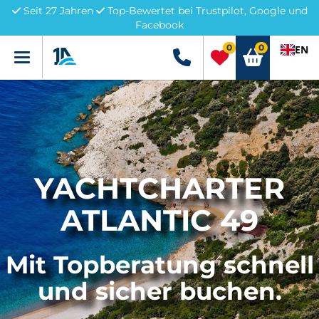
Seit 27 Jahren
Top-Bewertet bei Trustpilot, Google und
Facebook
0
0
EN
Menü
+49 5741 3222690
YACHTCHARTER
ATLANTIC 49
Mit Topberatung schnell
und sicher buchen.