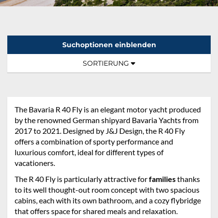
Suchoptionen einblenden
Sortierung:
TOGGLE NAVIGATION
SORTIERUNG
The Bavaria R 40 Fly is an elegant motor yacht produced
by the renowned German shipyard Bavaria Yachts from
2017 to 2021. Designed by J&J Design, the R 40 Fly
offers a combination of sporty performance and
luxurious comfort, ideal for different types of
vacationers.
The R 40 Fly is particularly attractive for
families
thanks
to its well thought-out room concept with two spacious
cabins, each with its own bathroom, and a cozy flybridge
that offers space for shared meals and relaxation.