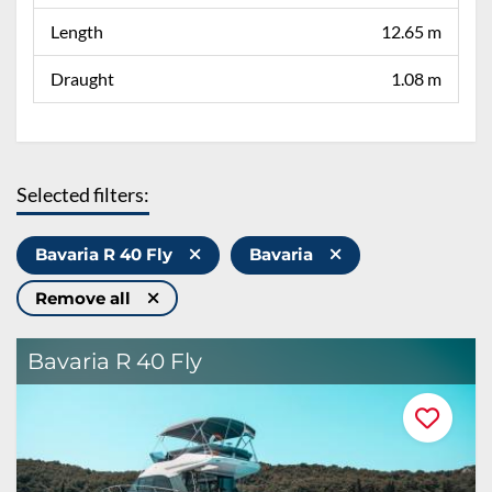
Length
12.65 m
Draught
1.08 m
Selected filters:
Bavaria R 40 Fly
Bavaria
Remove all
Bavaria R 40 Fly