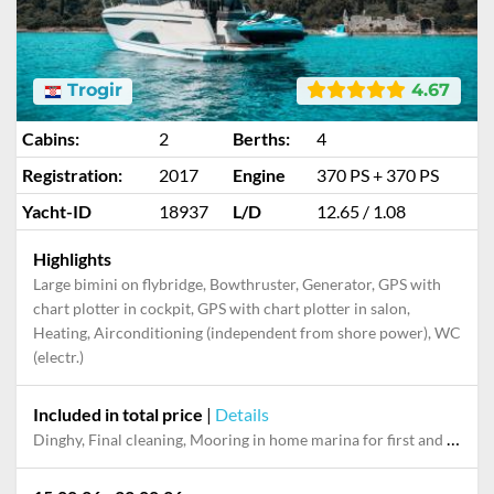
Trogir
4.67
Cabins:
2
Berths:
4
Registration:
2017
Engine
370 PS + 370 PS
Yacht-ID
18937
L/D
12.65 / 1.08
Highlights
Large bimini on flybridge, Bowthruster, Generator, GPS with
chart plotter in cockpit, GPS with chart plotter in salon,
Heating, Airconditioning (independent from shore power), WC
(electr.)
Included in total price
|
Details
Dinghy, Final cleaning, Mooring in home marina for first and last night, Outboard engine, Permit / Transitlog, Pillow, blanket, sheets, duvet cover, Towels