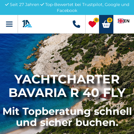
Seit 27 Jahren
Top-Bewertet bei Trustpilot, Google und
Facebook
0
0
EN
Menü
+49 5741 3222690
YACHTCHARTER
BAVARIA R 40 FLY
Mit Topberatung schnell
und sicher buchen.