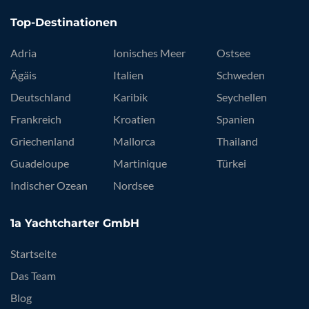
Top-Destinationen
Adria
Ionisches Meer
Ostsee
Ägäis
Italien
Schweden
Deutschland
Karibik
Seychellen
Frankreich
Kroatien
Spanien
Griechenland
Mallorca
Thailand
Guadeloupe
Martinique
Türkei
Indischer Ozean
Nordsee
1a Yachtcharter GmbH
Startseite
Das Team
Blog