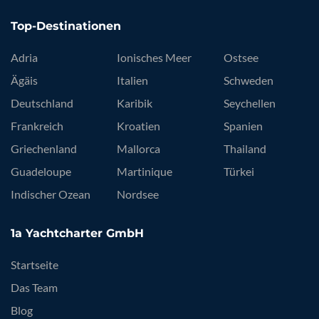
Top-Destinationen
Adria
Ionisches Meer
Ostsee
Ägäis
Italien
Schweden
Deutschland
Karibik
Seychellen
Frankreich
Kroatien
Spanien
Griechenland
Mallorca
Thailand
Guadeloupe
Martinique
Türkei
Indischer Ozean
Nordsee
1a Yachtcharter GmbH
Startseite
Das Team
Blog