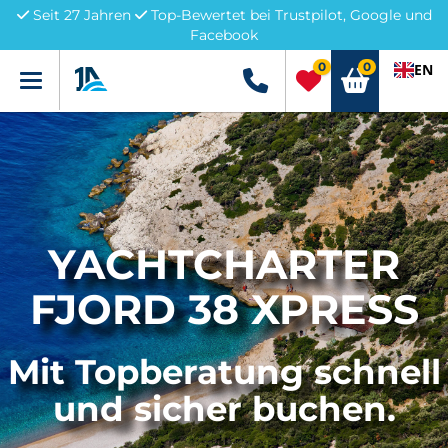
Seit 27 Jahren
Top-Bewertet bei Trustpilot, Google und
Facebook
0
0
EN
Menü
+49 5741 3222690
YACHTCHARTER
FJORD 38 XPRESS
Mit Topberatung schnell
und sicher buchen.