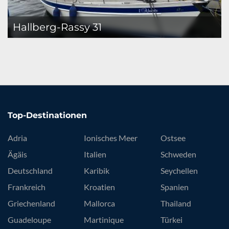
Hallberg-Rassy 31
Top-Destinationen
Adria
Ionisches Meer
Ostsee
Ägäis
Italien
Schweden
Deutschland
Karibik
Seychellen
Frankreich
Kroatien
Spanien
Griechenland
Mallorca
Thailand
Guadeloupe
Martinique
Türkei