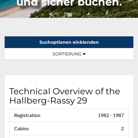
und sicher buchen.
Suchoptionen einblenden
Sortierung:
TOGGLE NAVIGATION
SORTIERUNG
Technical Overview of the
Hallberg-Rassy 29
Registration
1982 - 1987
Cabins
2