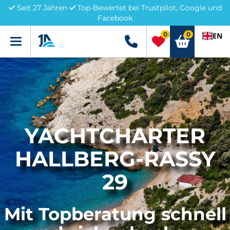
Seit 27 Jahren
Top-Bewertet bei Trustpilot, Google und
Facebook
0
0
EN
Menü
+49 5741 3222690
YACHTCHARTER
HALLBERG-RASSY
29
Mit Topberatung schnell