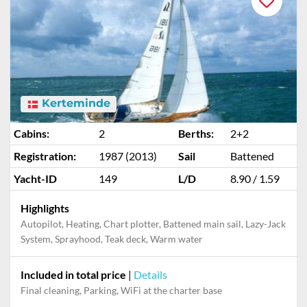
Kerteminde
Cabins:
2
Berths:
2+2
Registration:
1987 (2013)
Sail
Battened
Yacht-ID
149
L/D
8.90 / 1.59
Highlights
Autopilot, Heating, Chart plotter, Battened main sail, Lazy-Jack
System, Sprayhood, Teak deck, Warm water
Included in total price
|
Details
Final cleaning, Parking, WiFi at the charter base