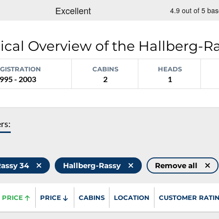
ical Overview of the Hallberg-R
GISTRATION
CABINS
HEADS
995 - 2003
2
1
ers:
Rassy 34
Hallberg-Rassy
Remove all
PRICE
PRICE
CABINS
LOCATION
CUSTOMER RATI