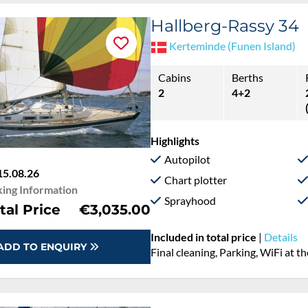
Hallberg-Rassy 34
Kerteminde (Funen Island)
Cabins
Berths
2
4+2
Highlights
Autopilot
15.08.26
Chart plotter
ing Information
Sprayhood
tal Price
€3,035.00
Included in total price
|
Details
ADD TO ENQUIRY
Final cleaning, Parking, WiFi at t