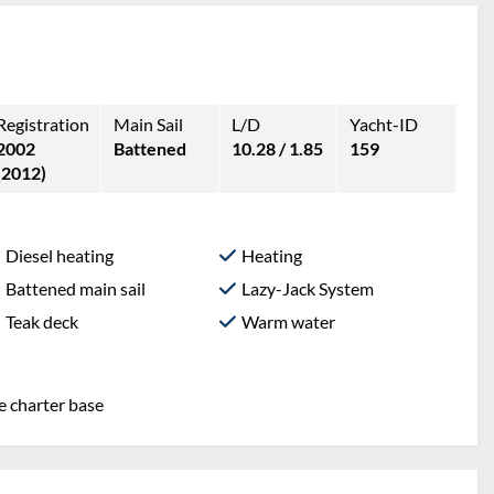
Registration
Main Sail
L/D
Yacht-ID
2002
Battened
10.28 / 1.85
159
(2012)
Diesel heating
Heating
Battened main sail
Lazy-Jack System
Teak deck
Warm water
he charter base