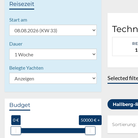
Reisezeit
Start am
Techn
Dauer
RE
1
Belegte Yachten
Selected filt
Hallberg-
Budget
0 €
50000 € +
Sortierung:
Sortierung: