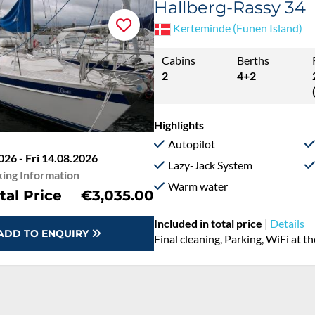
Hallberg-Rassy 34
Kerteminde (Funen Island)
Cabins
Berths
2
4+2
Highlights
Autopilot
026 - Fri 14.08.2026
Lazy-Jack System
ing Information
Warm water
tal Price
€3,035.00
Included in total price
|
Details
ADD TO ENQUIRY
Final cleaning, Parking, WiFi at t