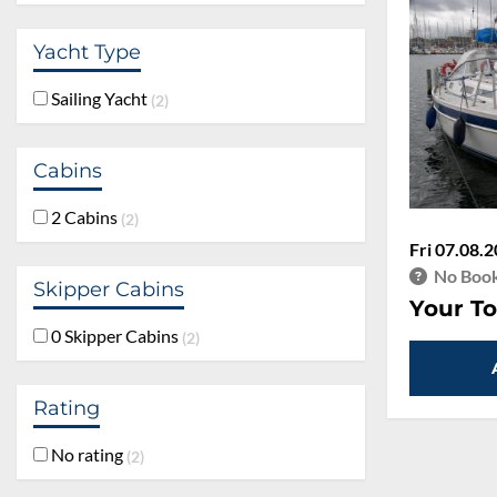
Yacht Type
Sailing Yacht
2
Cabins
2 Cabins
2
Fri 07.08.2
No Book
Skipper Cabins
Your To
0 Skipper Cabins
2
Rating
No rating
2