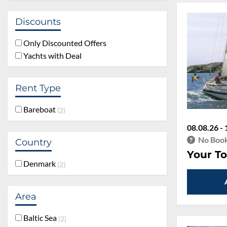
Discounts
Only Discounted Offers
Yachts with Deal
Rent Type
Bareboat
2
08.08.26 - 
No Book
Country
Your To
Denmark
2
Area
Baltic Sea
2