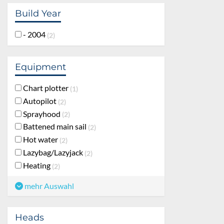
Build Year
- 2004
2
Equipment
Chart plotter
1
Autopilot
2
Sprayhood
2
Battened main sail
2
Hot water
2
Lazybag/Lazyjack
2
Heating
2
mehr Auswahl
Heads