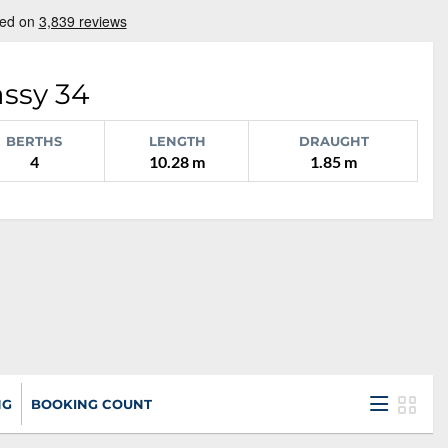
assy 34
BERTHS
LENGTH
DRAUGHT
4
10.28 m
1.85 m
NG
BOOKING COUNT