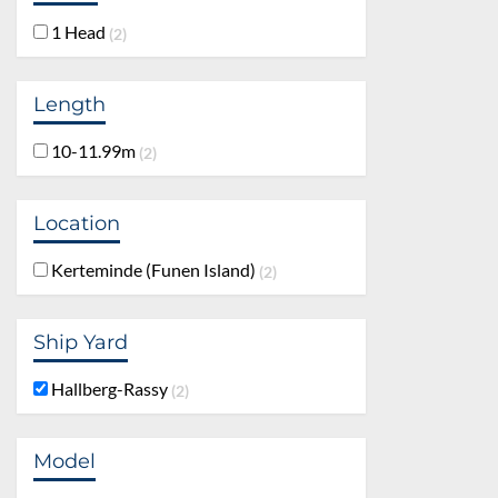
1 Head
2
Length
10-11.99m
2
Location
Kerteminde (Funen Island)
2
Ship Yard
Hallberg-Rassy
2
Model