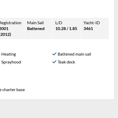
Registration
Main Sail
L/D
Yacht-ID
2001
Battened
10.28 / 1.85
3461
(2012)
Heating
Battened main sail
Sprayhood
Teak deck
he charter base