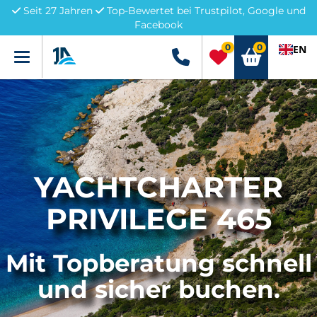
Seit 27 Jahren
Top-Bewertet bei Trustpilot, Google und
Facebook
0
0
EN
Menü
+49 5741 3222690
YACHTCHARTER
PRIVILEGE 465
Mit Topberatung schnell
und sicher buchen.