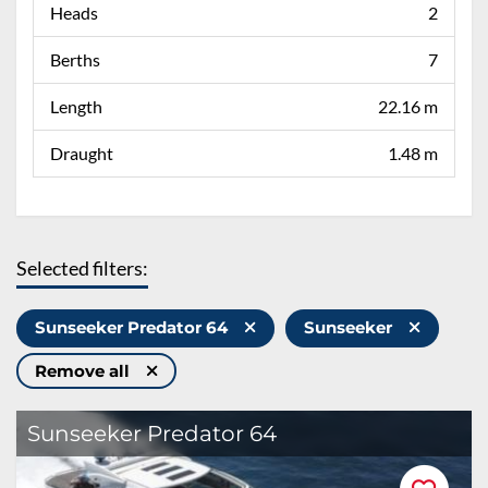
Heads
2
Berths
7
Length
22.16 m
Draught
1.48 m
Selected filters:
Sunseeker Predator 64
Sunseeker
Remove all
Sunseeker Predator 64