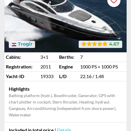
Trogir
4.67
Cabins:
3+1
Berths:
7
Registration:
2011
Engine
1000 PS + 1000 PS
Yacht-ID
19333
L/D
22.16 / 1.48
Highlights
Bathing platform (hydr.), Bowthruster, Generator, GPS with
chart plotter in cockpit, Stern thruster, Heating, hydraul.
Gangway, Airconditioning (independent from shore power),
Watermaker
Included in total price
|
Details