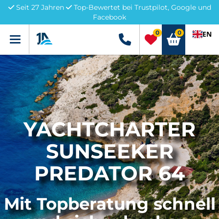
Seit 27 Jahren
Top-Bewertet bei Trustpilot, Google und
Facebook
0
0
EN
Menü
+49 5741 3222690
YACHTCHARTER
SUNSEEKER
PREDATOR 64
Mit Topberatung schnell