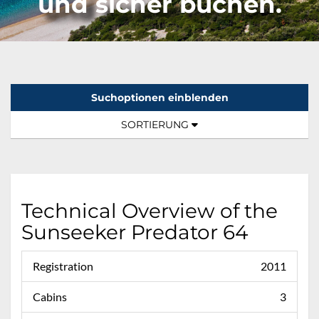
und sicher buchen.
Suchoptionen einblenden
Sortierung:
TOGGLE NAVIGATION
SORTIERUNG
Technical Overview of the
Sunseeker Predator 64
Registration
2011
Cabins
3