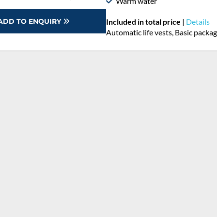
Warm water
ADD TO ENQUIRY
Included in total price
|
Details
Automatic life vests, Basic pack