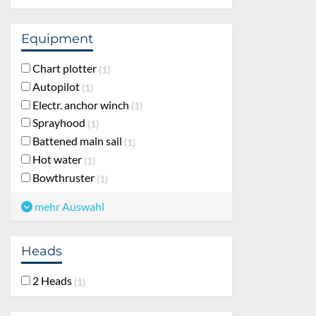
Equipment
Chart plotter
1
Autopilot
1
Electr. anchor winch
1
Sprayhood
1
Battened main sail
1
Hot water
1
Bowthruster
1
mehr Auswahl
Heads
2 Heads
1