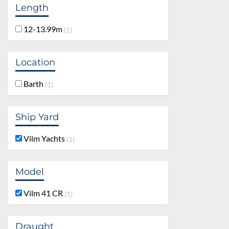
Length
12-13.99m
1
Location
Barth
1
Ship Yard
Vilm Yachts
1
Model
Vilm 41 CR
1
Draught