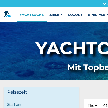
YACHTSUCHE
ZIELE
LUXURY
SPECIALS
YACHTC
Mit Topbe
Reisezeit
Start am
The Vilm 41 