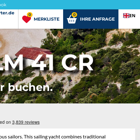
ook
ter.de
ter.de
0
0
EN
MERKLISTE
IHRE ANFRAGE
M 41 CR
er buchen.
s sailors. This sailing yacht combines traditional