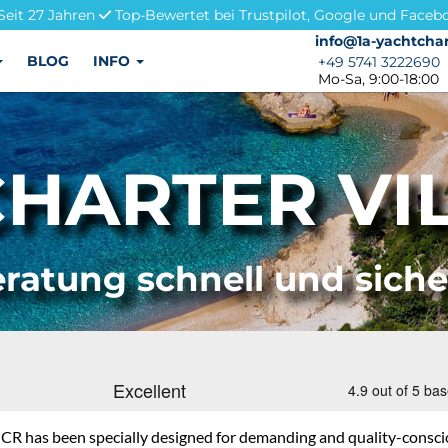
Seit 27 Jahren
Top-Bewertet bei Trustpilot, Google und Faceb
info@1a-yachtchar
info@1a-yachtchar
BLOG
INFO
+49 5741 3222690
+49 5741 3222690
Mo-Sa, 9:00-18:00
HARTER VIL
ratung schnell und sich
CR has been specially designed for demanding and quality-consciou