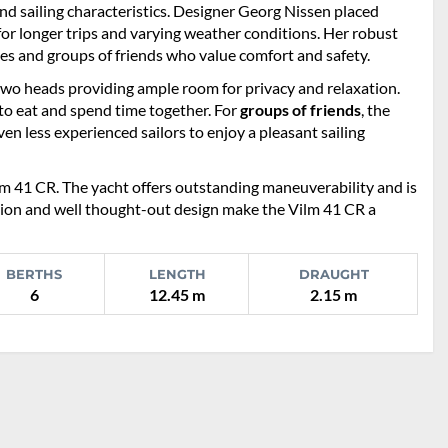
d sailing characteristics. Designer Georg Nissen placed
for longer trips and varying weather conditions. Her robust
ies and groups of friends who value comfort and safety.
two heads providing ample room for privacy and relaxation.
 to eat and spend time together. For
groups of friends
, the
en less experienced sailors to enjoy a pleasant sailing
Vilm 41 CR. The yacht offers outstanding maneuverability and is
ction and well thought-out design make the Vilm 41 CR a
BERTHS
LENGTH
DRAUGHT
6
12.45 m
2.15 m