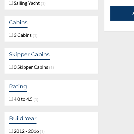
Sailing Yacht
1
Cabins
3 Cabins
1
Skipper Cabins
0 Skipper Cabins
1
Rating
4.0 to 4.5
1
Build Year
2012 - 2016
1