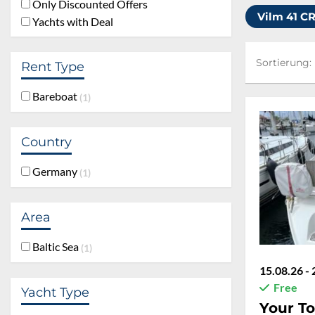
Only Discounted Offers
Vilm 41 C
Yachts with Deal
Sortierung:
Sortierung:
Rent Type
Bareboat
1
Country
Germany
1
Area
Baltic Sea
1
15.08.26 - 
Free
Yacht Type
Your To