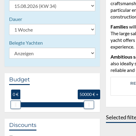
craftsmanshi
particular e
construction
Dauer
Families
wil
The large sa
yacht offers
Belegte Yachten
experience.
Ambitious s
also ideally
reliable and 
Budget
RE
0 €
50000 € +
Selected filt
Discounts