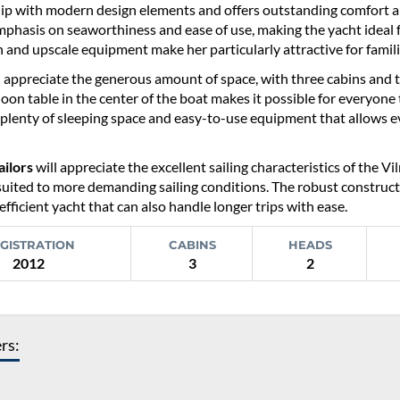
p with modern design elements and offers outstanding comfort an
mphasis on seaworthiness and ease of use, making the yacht ideal 
 and upscale equipment make her particularly attractive for famil
l appreciate the generous amount of space, with three cabins and 
loon table in the center of the boat makes it possible for everyone
 plenty of sleeping space and easy-to-use equipment that allows ev
ailors
will appreciate the excellent sailing characteristics of the 
 suited to more demanding sailing conditions. The robust constru
efficient yacht that can also handle longer trips with ease.
GISTRATION
CABINS
HEADS
2012
3
2
ers: