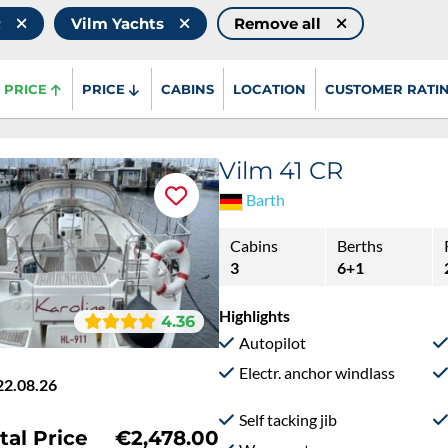
R
Vilm Yachts
Remove all
PRICE
PRICE
CABINS
LOCATION
CUSTOMER RATI
Vilm 41 CR
Barth
Cabins
Berths
3
6+1
Highlights
4.36
Autopilot
Electr. anchor windlass
22.08.26
Self tacking jib
tal Price
€2,478.00