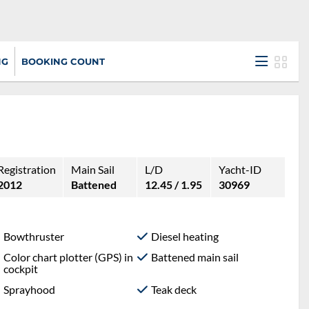
NG
BOOKING COUNT
Registration
Main Sail
L/D
Yacht-ID
2012
Battened
12.45 / 1.95
30969
Bowthruster
Diesel heating
Color chart plotter (GPS) in
Battened main sail
cockpit
Sprayhood
Teak deck