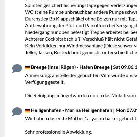
Splinten gesichert Sicherungstape gegen Verletzungen
WC's: eine Pumpe unbrauchbar, andere Pumpe schw
Durchstieg Bb Klappschäkel ohne Bolzen nur mit Tap 
Aufbewahrung der Pött und Pan öffnen bei Seegang d
Niedergang nur oben befestigt Treppe arbeitet bei Se
Achterer Cockpitabschluß: Verschluß hält nicht Gefa
Kein Verklicker, nur Windmessanlage (Diese schwer v
Teller, Tassen, Besteck bunt gemischt unterschiedlich
Breege (Insel Rügen) - Hafen Breege | Sat 09.06.18
Anmerkung: anstelle der gebuchten Vilm wurde uns weg
Verfügung gestellt.
Die Reinigungsmängel wurden durch das Mola Team n
Heiligenhafen - Marina Heiligenhafen | Mon 07.09
Wir haben das erste Mal bei 1a-yachtcharter gebuch
Sehr professionelle Abwicklung.