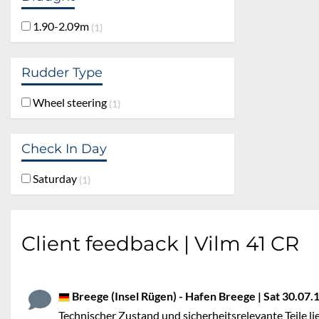
1.90-2.09m
1
Rudder Type
Wheel steering
1
Check In Day
Saturday
1
Client feedback | Vilm 41 CR
Breege (Insel Rügen) - Hafen Breege | Sat 30.07.16
Technischer Zustand und sicherheitsrelevante Teile l