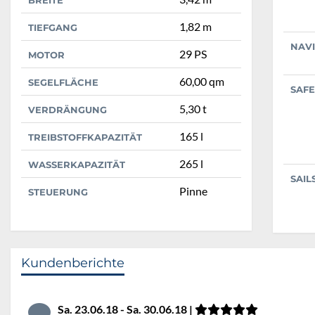
BREITE
1,82 m
TIEFGANG
NAV
29 PS
MOTOR
60,00 qm
SEGELFLÄCHE
SAFE
5,30 t
VERDRÄNGUNG
165 l
TREIBSTOFFKAPAZITÄT
265 l
WASSERKAPAZITÄT
SAIL
Pinne
STEUERUNG
Kundenberichte
Sa. 23.06.18 - Sa. 30.06.18 |