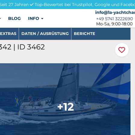
Seit 27 Jahren
Top-Bewertet bei Trustpilot, Google und Faceb
info@1a-yachtchar
info@1a-yachtcha
BLOG
INFO
+49 5741 3222690
+49 5741 3222690
Mo-Sa, 9:00-18:00
EXTRAS
DATEN / AUSRÜSTUNG
BERICHTE
342 | ID 3462
+12