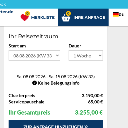
ook
ter.de
rter.de
0
0
DE
MERKLISTE
IHRE ANFRAGE
Ihr Reisezeitraum
Start am
Dauer
Sa. 08.08.2026 - Sa. 15.08.2026 (KW 33)
Keine Belegungsinfo
Charterpreis
3.190,00 €
Servicepauschale
65,00 €
Ihr Gesamtpreis
3.255,00 €
ZUR ANFRAGE HINZUFÜGEN