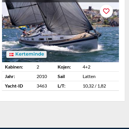
Kerteminde
Kabinen:
2
Kojen:
4+2
K
Jahr:
2010
Sail
Latten
J
Yacht-ID
3463
L/T:
10,32 / 1,82
Y