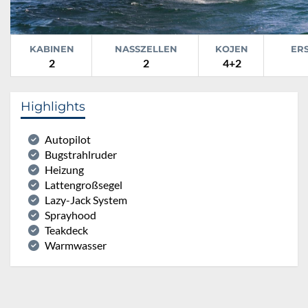
KABINEN
NASSZELLEN
KOJEN
ER
2
2
4+2
Highlights
Autopilot
Bugstrahlruder
Heizung
Lattengroßsegel
Lazy-Jack System
Sprayhood
Teakdeck
Warmwasser