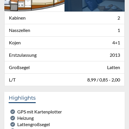
Kabinen
2
Nasszellen
1
Kojen
4+1
Erstzulassung
2013
Großsegel
Latten
L/T
8,99 / 0,85 - 2,00
Highlights
GPS mit Kartenplotter
Heizung
Lattengroßsegel