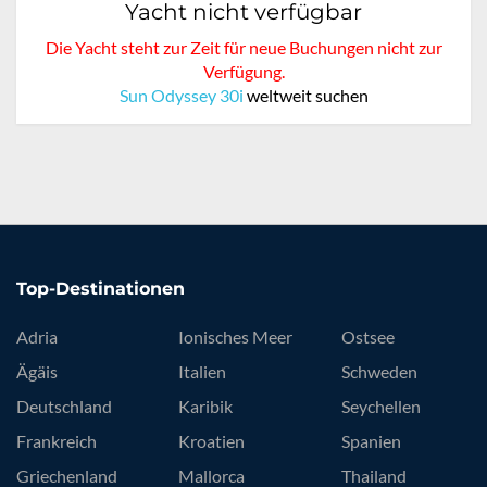
Yacht nicht verfügbar
Die Yacht steht zur Zeit für neue Buchungen nicht zur
Verfügung.
Sun Odyssey 30i
weltweit suchen
Top-Destinationen
Adria
Ionisches Meer
Ostsee
Ägäis
Italien
Schweden
Deutschland
Karibik
Seychellen
Frankreich
Kroatien
Spanien
Griechenland
Mallorca
Thailand