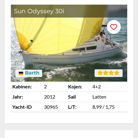
Sun Odyssey 30i
O
Barth
Kabinen:
2
Kojen:
4+2
Ka
Jahr:
2012
Sail
Latten
Ja
Yacht-ID
30965
L/T:
8,99 / 1,75
Ya