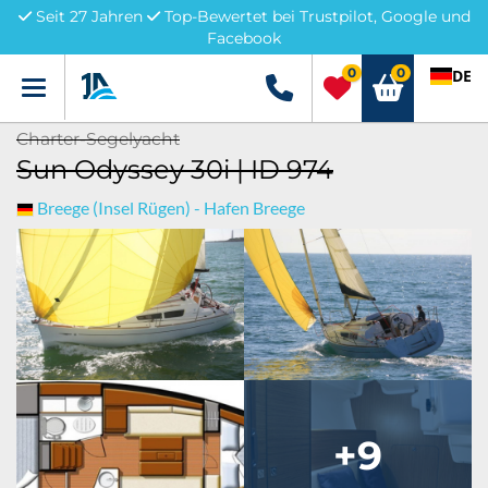
Seit 27 Jahren
Top-Bewertet bei Trustpilot, Google und
Facebook
0
0
DE
Menü
+49 5741 3222690
Charter-Segelyacht
Sun Odyssey 30i | ID 974
Breege (Insel Rügen) - Hafen Breege
+9