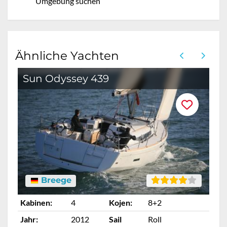
Umgebung suchen
Ähnliche Yachten
Sun Odyssey 439
Breege
Kabinen:
4
Kojen:
8+2
Ka
Jahr:
2012
Sail
Roll
Ja