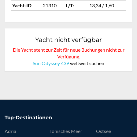
Yacht-ID
21310
L/T:
13,34 / 1,60
Ya
Yacht nicht verfügbar
Die Yacht steht zur Zeit für neue Buchungen nicht zur
Verfügung.
Sun Odyssey 439
weltweit suchen
Top-Destinationen
Adria
Ionisches Meer
Ostsee