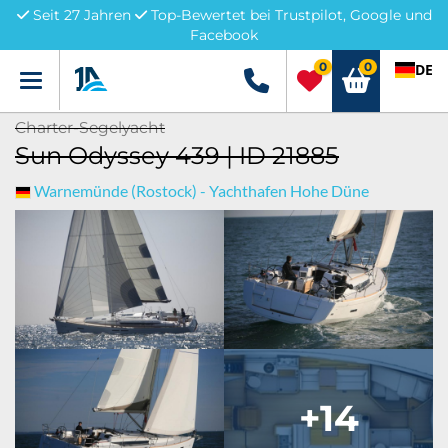
Seit 27 Jahren
Top-Bewertet bei Trustpilot, Google und
Facebook
0
0
DE
Menü
+49 5741 3222690
Charter-Segelyacht
Sun Odyssey 439 | ID 21885
Warnemünde (Rostock) - Yachthafen Hohe Düne
+14