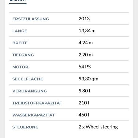
2013
ERSTZULASSUNG
13,34 m
LÄNGE
4,24 m
BREITE
2,20 m
TIEFGANG
54 PS
MOTOR
93,30 qm
SEGELFLÄCHE
9,80 t
VERDRÄNGUNG
210 l
TREIBSTOFFKAPAZITÄT
460 l
WASSERKAPAZITÄT
2 x Wheel steering
STEUERUNG