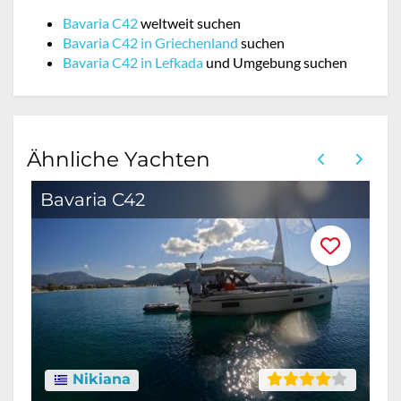
Bavaria C42
weltweit suchen
Bavaria C42 in Griechenland
suchen
Bavaria C42 in Lefkada
und Umgebung suchen
Ähnliche Yachten
Bavaria C42
B
Nikiana