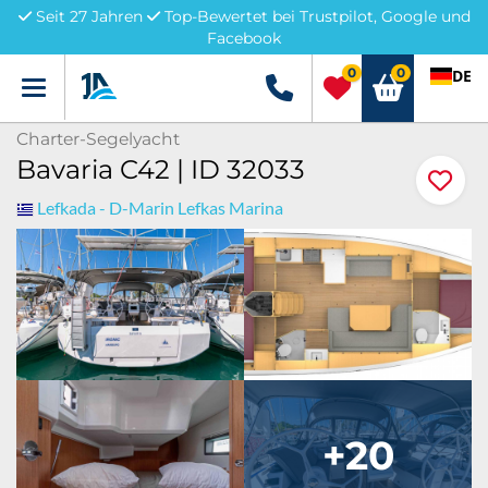
Seit 27 Jahren
Top-Bewertet bei Trustpilot, Google und
Facebook
0
0
DE
Menü
+49 5741 3222690
Charter-Segelyacht
Bavaria C42 | ID 32033
Lefkada - D-Marin Lefkas Marina
+20