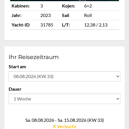
Kabinen:
3
Kojen:
6+2
Ka
Jahr:
2023
Sail
Roll
Ja
Yacht-ID
31785
L/T:
12,38 / 2,13
Ya
Ihr Reisezeitraum
Start am
Dauer
Sa. 08.08.2026 - Sa. 15.08.2026 (KW 33)
Verbucht