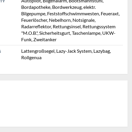
Autopilot, Bilgenalarm, Bootsmannstuhl,
TY
Bordapotheke, Bordwerkzeug, elektr.
Bilgepumpe, Feststoffschwimmwesten, Feueraxt,
Feuerlöscher, Nebelhorn, Notsignale,
Radarreflektor, Rettungsinsel, Rettungssystem
"M.O.B.", Sicherheitsgurt, Taschenlampe, UKW-
Funk, Zweitanker
Lattengroßsegel, Lazy-Jack System, Lazybag,
S
Rollgenua