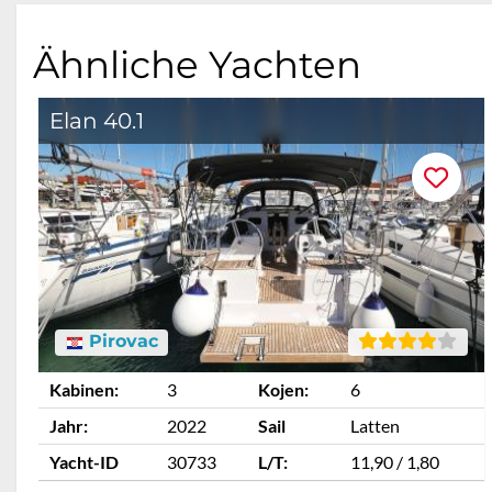
Ähnliche Yachten
Elan 40.1
Pirovac
Kabinen:
3
Kojen:
6
Jahr:
2022
Sail
Latten
Yacht-ID
30733
L/T:
11,90 / 1,80