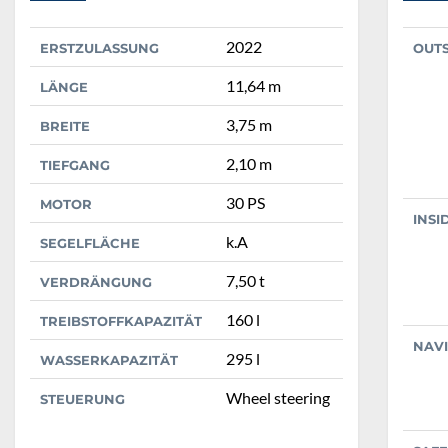
2022
ERSTZULASSUNG
OUT
11,64 m
LÄNGE
3,75 m
BREITE
2,10 m
TIEFGANG
30 PS
MOTOR
INSI
k.A
SEGELFLÄCHE
7,50 t
VERDRÄNGUNG
160 l
TREIBSTOFFKAPAZITÄT
NAV
295 l
WASSERKAPAZITÄT
Wheel steering
STEUERUNG