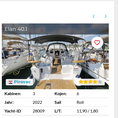
Elan 40.1
Pirovac
Kabinen:
3
Kojen:
6
K
Jahr:
2022
Sail
Roll
J
Yacht-ID
28009
L/T:
11,90 / 1,80
Y