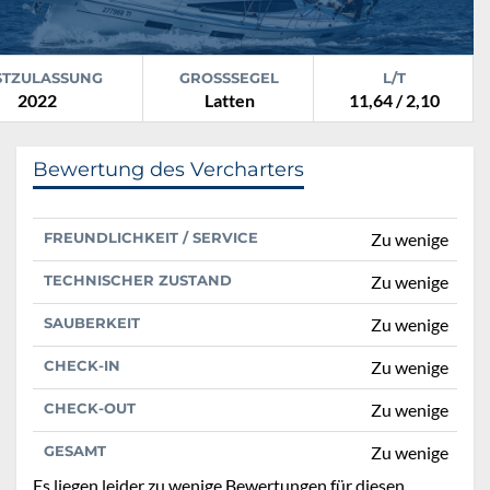
STZULASSUNG
GROSSSEGEL
L/T
2022
Latten
11,64 / 2,10
Bewertung des Vercharters
FREUNDLICHKEIT / SERVICE
Zu wenige
TECHNISCHER ZUSTAND
Zu wenige
SAUBERKEIT
Zu wenige
CHECK-IN
Zu wenige
CHECK-OUT
Zu wenige
GESAMT
Zu wenige
Es liegen leider zu wenige Bewertungen für diesen