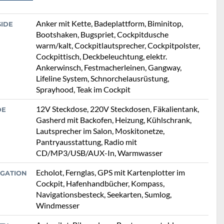
Anker mit Kette, Badeplattform, Biminitop,
SIDE
Bootshaken, Bugspriet, Cockpitdusche
warm/kalt, Cockpitlautsprecher, Cockpitpolster,
Cockpittisch, Deckbeleuchtung, elektr.
Ankerwinsch, Festmacherleinen, Gangway,
Lifeline System, Schnorchelausrüstung,
Sprayhood, Teak im Cockpit
12V Steckdose, 220V Steckdosen, Fäkalientank,
DE
Gasherd mit Backofen, Heizung, Kühlschrank,
Lautsprecher im Salon, Moskitonetze,
Pantryausstattung, Radio mit
CD/MP3/USB/AUX-In, Warmwasser
Echolot, Fernglas, GPS mit Kartenplotter im
IGATION
Cockpit, Hafenhandbücher, Kompass,
Navigationsbesteck, Seekarten, Sumlog,
Windmesser