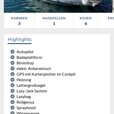
KABINEN
NASSZELLEN
KOJEN
ER
3
1
6
Highlights
Autopilot
Badeplattform
Biminitop
elektr. Ankerwinsch
GPS mit Kartenplotter im Cockpit
Heizung
Lattengroßsegel
Lazy-Jack System
Lazybag
Rollgenua
Sprayhood
Warmwasser