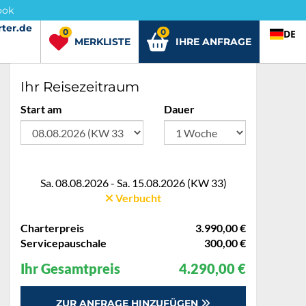
ook
ter.de
rter.de
0
0
DE
MERKLISTE
IHRE ANFRAGE
Ihr Reisezeitraum
Start am
Dauer
Sa. 08.08.2026 - Sa. 15.08.2026 (KW 33)
Verbucht
Charterpreis
3.990,00 €
Servicepauschale
300,00 €
Ihr Gesamtpreis
4.290,00 €
ZUR ANFRAGE HINZUFÜGEN