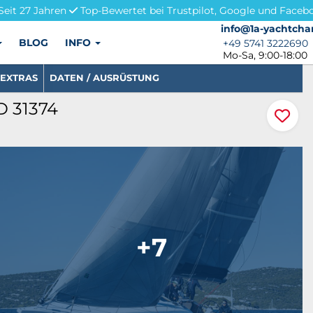
Seit 27 Jahren
Top-Bewertet bei Trustpilot, Google und Faceb
info@1a-yachtchar
info@1a-yachtcha
BLOG
INFO
+49 5741 3222690
+49 5741 3222690
Mo-Sa, 9:00-18:00
EXTRAS
DATEN / AUSRÜSTUNG
D 31374
+7