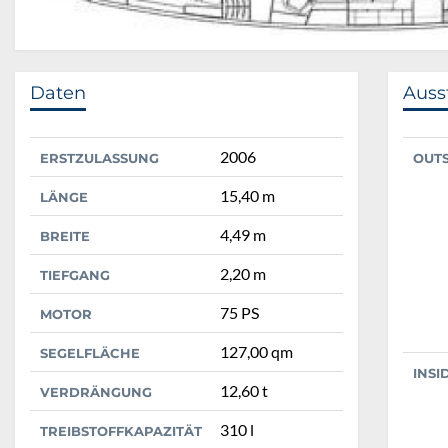
Daten
Auss
2006
ERSTZULASSUNG
OUT
15,40 m
LÄNGE
4,49 m
BREITE
2,20 m
TIEFGANG
75 PS
MOTOR
127,00 qm
SEGELFLÄCHE
INSI
12,60 t
VERDRÄNGUNG
310 l
TREIBSTOFFKAPAZITÄT