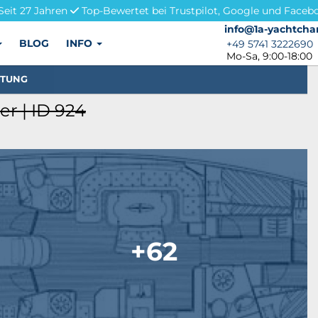
Seit 27 Jahren
Top-Bewertet bei Trustpilot, Google und Faceb
info@1a-yachtchar
info@1a-yachtcha
BLOG
INFO
+49 5741 3222690
+49 5741 3222690
Mo-Sa, 9:00-18:00
STUNG
er | ID 924
+62