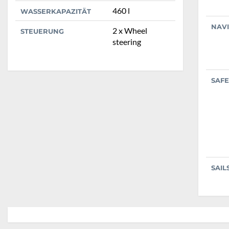
460 l
WASSERKAPAZITÄT
NAV
2 x Wheel
STEUERUNG
steering
SAFE
SAIL