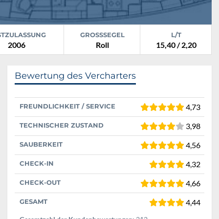
STZULASSUNG
GROSSSEGEL
L/T
2006
Roll
15,40 / 2,20
Bewertung des Vercharters
FREUNDLICHKEIT / SERVICE
4,73
TECHNISCHER ZUSTAND
3,98
SAUBERKEIT
4,56
CHECK-IN
4,32
CHECK-OUT
4,66
GESAMT
4,44