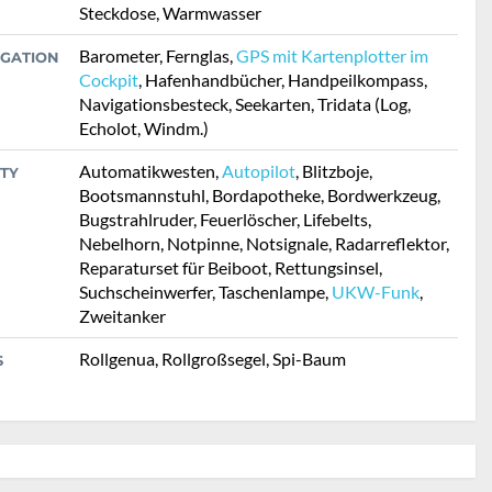
Steckdose, Warmwasser
Barometer, Fernglas,
GPS mit Kartenplotter im
IGATION
Cockpit
, Hafenhandbücher, Handpeilkompass,
Navigationsbesteck, Seekarten, Tridata (Log,
Echolot, Windm.)
Automatikwesten,
Autopilot
, Blitzboje,
TY
Bootsmannstuhl, Bordapotheke, Bordwerkzeug,
Bugstrahlruder, Feuerlöscher, Lifebelts,
Nebelhorn, Notpinne, Notsignale, Radarreflektor,
Reparaturset für Beiboot, Rettungsinsel,
Suchscheinwerfer, Taschenlampe,
UKW-Funk
,
Zweitanker
Rollgenua, Rollgroßsegel, Spi-Baum
S