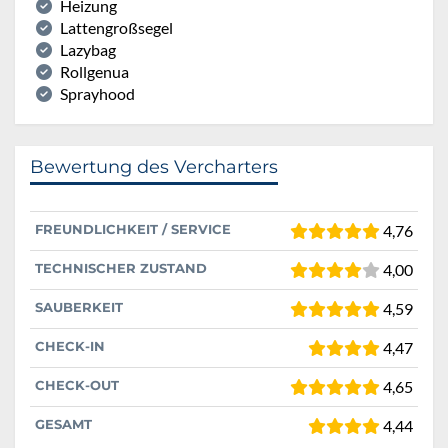
Heizung
Lattengroßsegel
Lazybag
Rollgenua
Sprayhood
Bewertung des Vercharters
FREUNDLICHKEIT / SERVICE
4,76
TECHNISCHER ZUSTAND
4,00
SAUBERKEIT
4,59
CHECK-IN
4,47
CHECK-OUT
4,65
GESAMT
4,44