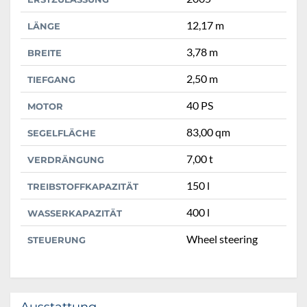
12,17 m
LÄNGE
3,78 m
BREITE
2,50 m
TIEFGANG
40 PS
MOTOR
83,00 qm
SEGELFLÄCHE
7,00 t
VERDRÄNGUNG
150 l
TREIBSTOFFKAPAZITÄT
400 l
WASSERKAPAZITÄT
Wheel steering
STEUERUNG