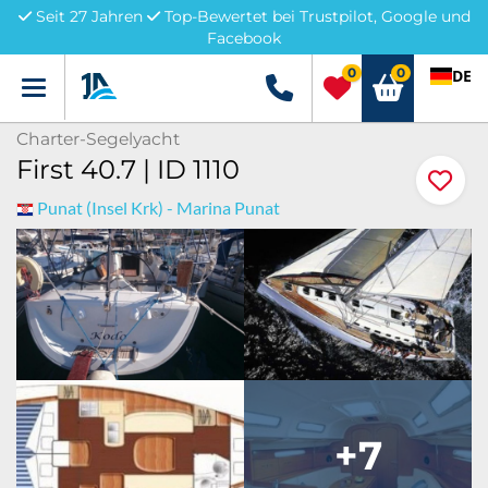
Seit 27 Jahren
Top-Bewertet bei Trustpilot, Google und
Facebook
0
0
DE
Menü
+49 5741 3222690
Charter-Segelyacht
First 40.7 | ID 1110
Punat (Insel Krk) - Marina Punat
+7