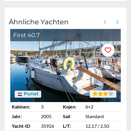
Ähnliche Yachten
First 40.7
B
Punat
Kabinen:
3
Kojen:
6+2
Ka
Jahr:
2005
Sail
Standard
Ja
Yacht-ID
35926
L/T:
12,17 / 2,50
Ya