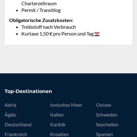
Charterzeitraum
Permit / Transitlog
Obligatorische Zusatzkosten:
Treibstoff nach Verbrauch
Kurtaxe 1,50 € pro Person und Tag
Top-Destinationen
Adria
Ionisches Meer
Ostsee
Ägäis
Italien
Schweden
Deutschland
Karibik
Seychellen
Frankreich
Kroatien
Spanien