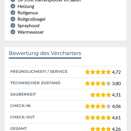
Heizung
Rollgenua
Rollgroßsegel
Sprayhood
Warmwasser
Bewertung des Vercharters
FREUNDLICHKEIT / SERVICE
4,72
TECHNISCHER ZUSTAND
3,80
SAUBERKEIT
4,31
CHECK-IN
4,06
CHECK-OUT
4,61
GESAMT
4,26