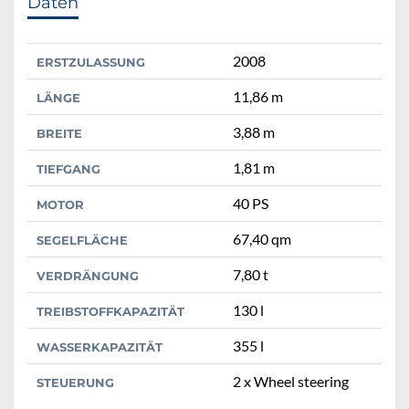
Daten
2008
ERSTZULASSUNG
11,86 m
LÄNGE
3,88 m
BREITE
1,81 m
TIEFGANG
40 PS
MOTOR
67,40 qm
SEGELFLÄCHE
7,80 t
VERDRÄNGUNG
130 l
TREIBSTOFFKAPAZITÄT
355 l
WASSERKAPAZITÄT
2 x Wheel steering
STEUERUNG