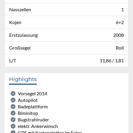
Nasszellen
1
Kojen
6+2
Erstzulassung
2008
Großsegel
Roll
L/T
11,86 / 1,81
Highlights
Vorsegel 2014
Autopilot
Badeplattform
Biminitop
Bugstrahlruder
elektr. Ankerwinsch
GPS mit Kartenplotter im Salon