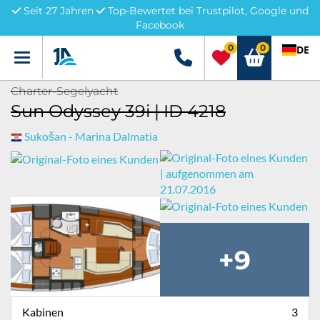
Seit 27 Jahren
Top-Bewertet bei Trustpilot, Google und
Facebook
0
0
DE
Menü
+49 5741 3222690
Charter-Segelyacht
Sun Odyssey 39i | ID 4218
Sukošan - Marina Dalmatia
+9
Kabinen
3