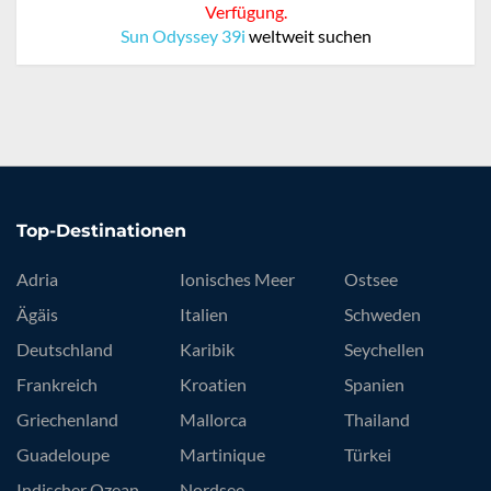
Verfügung.
Sun Odyssey 39i
weltweit suchen
Top-Destinationen
Adria
Ionisches Meer
Ostsee
Ägäis
Italien
Schweden
Deutschland
Karibik
Seychellen
Frankreich
Kroatien
Spanien
Griechenland
Mallorca
Thailand
Guadeloupe
Martinique
Türkei
Indischer Ozean
Nordsee