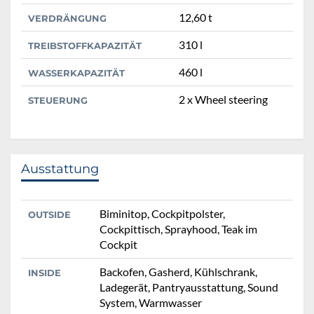
12,60 t
VERDRÄNGUNG
310 l
TREIBSTOFFKAPAZITÄT
460 l
WASSERKAPAZITÄT
2 x Wheel steering
STEUERUNG
Ausstattung
Biminitop, Cockpitpolster,
OUTSIDE
Cockpittisch, Sprayhood, Teak im
Cockpit
Backofen, Gasherd, Kühlschrank,
INSIDE
Ladegerät, Pantryausstattung, Sound
System, Warmwasser