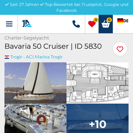
Seit 27 Jahren
Top-Bewertet bei Trustpilot, Google und
Facebook
0
0
DE
Menü
+49 5741 3222690
Charter-Segelyacht
Bavaria 50 Cruiser | ID 5830
Trogir - ACI Marina Trogir
+10