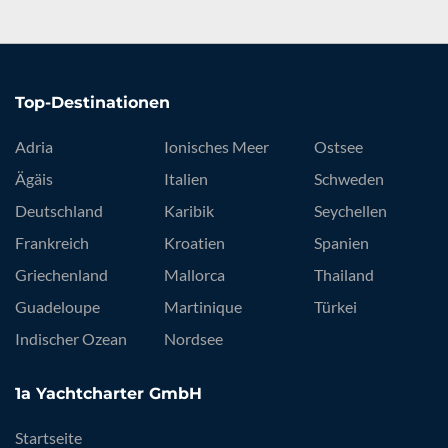
Top-Destinationen
Adria
Ionisches Meer
Ostsee
Ägäis
Italien
Schweden
Deutschland
Karibik
Seychellen
Frankreich
Kroatien
Spanien
Griechenland
Mallorca
Thailand
Guadeloupe
Martinique
Türkei
Indischer Ozean
Nordsee
1a Yachtcharter GmbH
Startseite