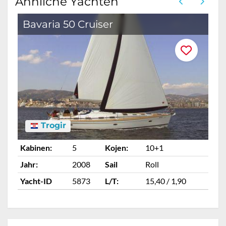
Ähnliche Yachten
Bavaria 50 Cruiser
B
Trogir
Kabinen:
5
Kojen:
10+1
Ka
Jahr:
2008
Sail
Roll
Ja
Yacht-ID
5873
L/T:
15,40 / 1,90
Ya