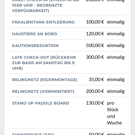
13:00 UHR - BEGRENZTE
VERFÜGBARKEIT)
100,00 €
einmalig
FÄKALIENTANK ENTLEERUNG
120,00 €
einmalig
HAUSTIERE AN BORD
500,00 €
einmalig
KAUTIONSREDUKTION
300,00 €
einmalig
LATE CHECK-OUT (RÜCKKEHR
ZUR BASIS AM SAMSTAG BIS 9
UHR)
35,00 €
einmalig
RELINGNETZ (EIGENMONTAGE)
200,00 €
einmalig
RELINGNETZ (VORMONTIERT)
130,00 €
pro
STAND UP PADDLE BOARD
Stück
und
Woche
50,00 €
einmalig
TANKSERVICE (ZZGL.