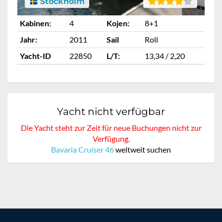
Stockholm
Kabinen:
4
Kojen:
8+1
Ka
Jahr:
2011
Sail
Roll
Ja
Yacht-ID
22850
L/T:
13,34 / 2,20
Ya
Yacht nicht verfügbar
Die Yacht steht zur Zeit für neue Buchungen nicht zur
Verfügung.
Bavaria Cruiser 46
weltweit suchen