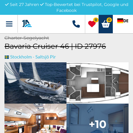
Seit 27 Jahren
Top-Bewertet bei Trustpilot, Google und
Facebook
0
0
DE
Menü
+49 5741 3222690
Charter-Segelyacht
Bavaria Cruiser 46 | ID 27976
Stockholm - Saltsjö Pir
+10