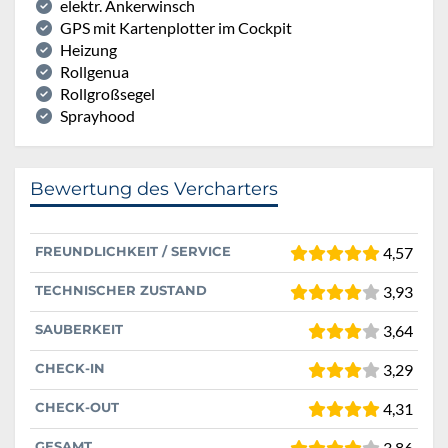
elektr. Ankerwinsch
GPS mit Kartenplotter im Cockpit
Heizung
Rollgenua
Rollgroßsegel
Sprayhood
Bewertung des Vercharters
FREUNDLICHKEIT / SERVICE
4,57
TECHNISCHER ZUSTAND
3,93
SAUBERKEIT
3,64
CHECK-IN
3,29
CHECK-OUT
4,31
GESAMT
3,86