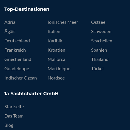
Top-Destinationen
Adria
Ionisches Meer
Ostsee
Ägäis
Italien
Schweden
Deutschland
Karibik
Seychellen
Frankreich
Kroatien
Spanien
Griechenland
Mallorca
Thailand
Guadeloupe
Martinique
Türkei
Indischer Ozean
Nordsee
1a Yachtcharter GmbH
Startseite
Das Team
Blog