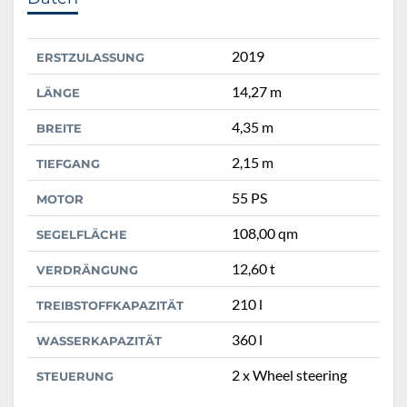
2019
ERSTZULASSUNG
14,27 m
LÄNGE
4,35 m
BREITE
2,15 m
TIEFGANG
55 PS
MOTOR
108,00 qm
SEGELFLÄCHE
12,60 t
VERDRÄNGUNG
210 l
TREIBSTOFFKAPAZITÄT
360 l
WASSERKAPAZITÄT
2 x Wheel steering
STEUERUNG