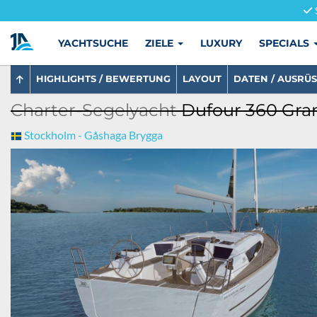
YACHTSUCHE
ZIELE
LUXURY
SPECIALS
HIGHLIGHTS / BEWERTUNG
LAYOUT
DATEN / AUSRÜ
Charter-Segelyacht
Dufour 360 Gran
Stockholm - Gåshaga Brygga