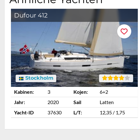
Dufour 412
Stockholm
Kabinen:
3
Kojen:
6+2
Jahr:
2020
Sail
Latten
Yacht-ID
37630
L/T:
12,35 / 1,75