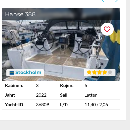
Hanse 388
Stockholm
Kabinen:
3
Kojen:
6
K
Jahr:
2022
Sail
Latten
J
Yacht-ID
36809
L/T:
11,40 / 2,06
Y