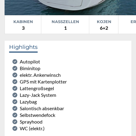
KABINEN
NASSZELLEN
KOJEN
E
3
1
6+2
Highlights
Autopilot
Biminitop
elektr. Ankerwinsch
GPS mit Kartenplotter
Lattengroßsegel
Lazy-Jack System
Lazybag
Salontisch absenkbar
Selbstwendefock
Sprayhood
WC (elektr.)