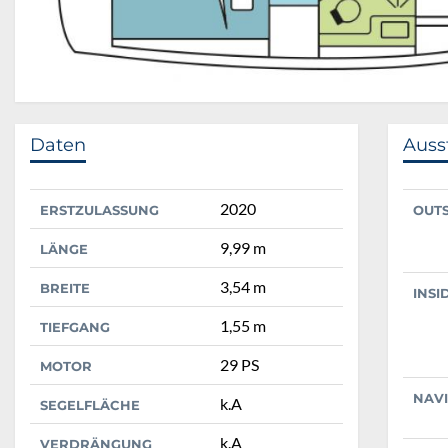
Daten
Auss
2020
ERSTZULASSUNG
OUT
9,99 m
LÄNGE
3,54 m
BREITE
INSI
1,55 m
TIEFGANG
29 PS
MOTOR
NAV
k.A
SEGELFLÄCHE
k.A
VERDRÄNGUNG