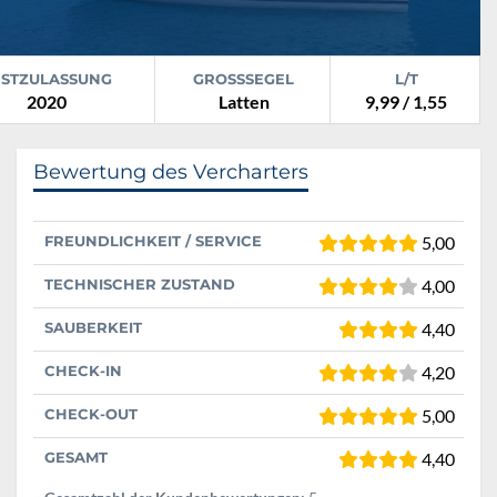
RSTZULASSUNG
GROSSSEGEL
L/T
2020
Latten
9,99 / 1,55
Bewertung des Vercharters
FREUNDLICHKEIT / SERVICE
5,00
TECHNISCHER ZUSTAND
4,00
SAUBERKEIT
4,40
CHECK-IN
4,20
CHECK-OUT
5,00
GESAMT
4,40