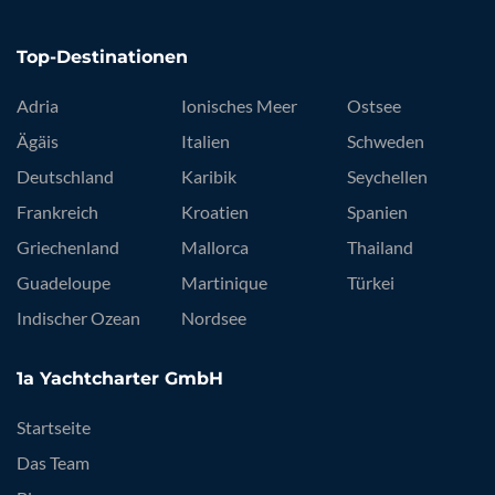
Top-Destinationen
Adria
Ionisches Meer
Ostsee
Ägäis
Italien
Schweden
Deutschland
Karibik
Seychellen
Frankreich
Kroatien
Spanien
Griechenland
Mallorca
Thailand
Guadeloupe
Martinique
Türkei
Indischer Ozean
Nordsee
1a Yachtcharter GmbH
Startseite
Das Team