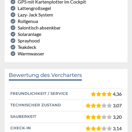
GPS mit Kartenplotter im Cockpit
Lattengroßsegel
Lazy-Jack System
Rollgenua
Salontisch absenkbar
Solaranlage
Sprayhood
Teakdeck
Warmwasser
Bewertung des Vercharters
FREUNDLICHKEIT / SERVICE
4,36
TECHNISCHER ZUSTAND
3,07
SAUBERKEIT
3,20
CHECK-IN
3,14