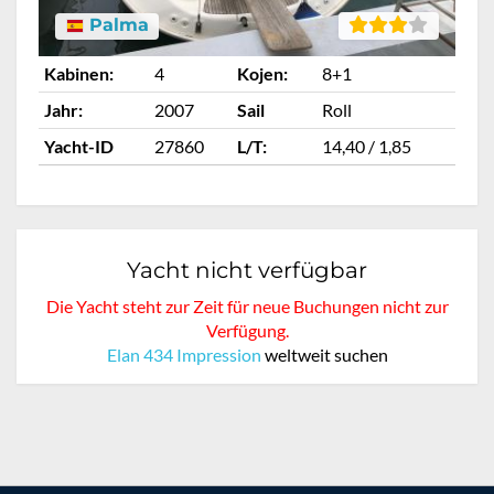
Palma
Kabinen:
4
Kojen:
8+1
Ka
Jahr:
2007
Sail
Roll
Ja
Yacht-ID
27860
L/T:
14,40 / 1,85
Ya
Yacht nicht verfügbar
Die Yacht steht zur Zeit für neue Buchungen nicht zur
Verfügung.
Elan 434 Impression
weltweit suchen