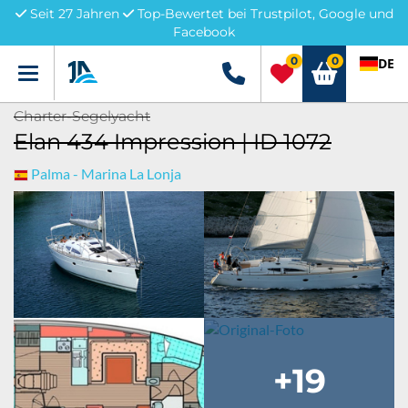
Seit 27 Jahren
Top-Bewertet bei Trustpilot, Google und
Facebook
0
0
DE
Menü
+49 5741 3222690
Charter-Segelyacht
Elan 434 Impression | ID 1072
Palma - Marina La Lonja
+19