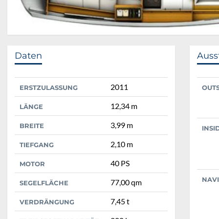
Daten
Auss
2011
ERSTZULASSUNG
OUT
12,34 m
LÄNGE
3,99 m
BREITE
INSI
2,10 m
TIEFGANG
40 PS
MOTOR
NAV
77,00 qm
SEGELFLÄCHE
7,45 t
VERDRÄNGUNG