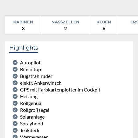
KABINEN
NASSZELLEN
KOJEN
ER
3
2
6
Highlights
Autopilot
Biminitop
Bugstrahlruder
elektr. Ankerwinsch
GPS mit Farbkartenplotter im Cockpit
Heizung
Rollgenua
Rollgroßsegel
Solaranlage
Sprayhood
Teakdeck
Warmwasser