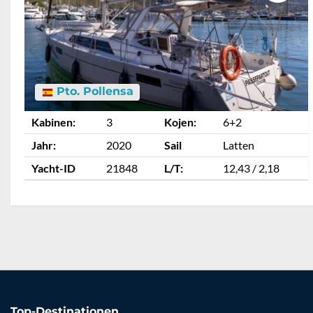
Pto. Pollensa
Kabinen:
3
Kojen:
6+2
Jahr:
2020
Sail
Latten
Yacht-ID
21848
L/T:
12,43 / 2,18
Top-Destinationen