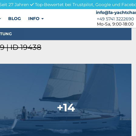
Seit 27 Jahren
Top-Bewertet bei Trustpilot, Google und Faceb
info@1a-yachtchar
info@1a-yachtcha
BLOG
INFO
+49 5741 3222690
+49 5741 3222690
Mo-Sa, 9:00-18:00
STUNG
 | ID 19438
+14