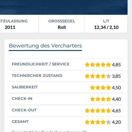
STZULASSUNG
GROSSSEGEL
L/T
2011
Roll
12,34 / 2,10
Bewertung des Vercharters
FREUNDLICHKEIT / SERVICE
4,85
TECHNISCHER ZUSTAND
3,85
SAUBERKEIT
4,50
CHECK-IN
4,40
CHECK-OUT
4,65
GESAMT
4,20