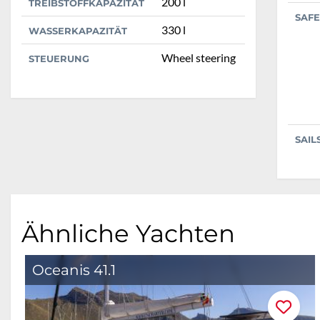
200 l
TREIBSTOFFKAPAZITÄT
SAFE
330 l
WASSERKAPAZITÄT
Wheel steering
STEUERUNG
SAIL
Ähnliche Yachten
Oceanis 41.1